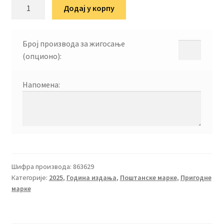
Европска
Додај у корпу
заштита
природе
25
Број производа за жигосање
количина
(опционо):
Напомена:
Шифра производа:
863629
Категорије:
2025
,
Година издања
,
Поштанске марке
,
Пригодне
марке