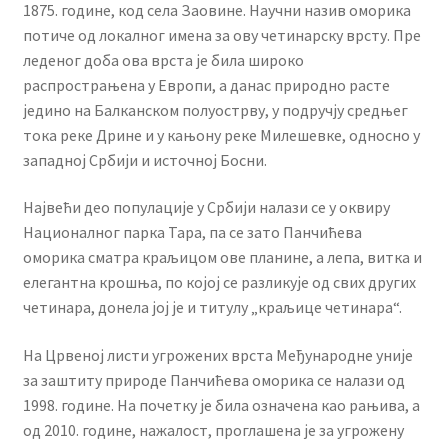
1875. године, код села Заовине. Научни назив оморика
потиче од локалног имена за ову четинарску врсту. Пре
леденог доба ова врста је била широко
распрострањена у Европи, а данас природно расте
једино на Балканском полуострву, у подручју средњег
тока реке Дрине и у кањону реке Милешевке, односно у
западној Србији и источној Босни.
Највећи део популације у Србији налази се у оквиру
Националног парка Тара, па се зато Панчићева
оморика сматра краљицом ове планине, а лепа, витка и
елегантна крошња, по којој се разликује од свих других
четинара, донела јој је и титулу „краљице четинара“.
На Црвеној листи угрожених врста Међународне уније
за заштиту природе Панчићева оморика се налази од
1998. године. На почетку је била означена као рањива, а
од 2010. године, нажалост, проглашена је за угрожену