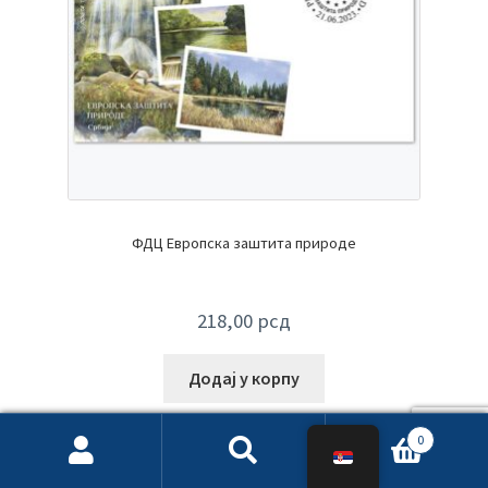
ФДЦ Европска заштита природе
218,00
рсд
Додај у корпу
0
Претрага
Претражи