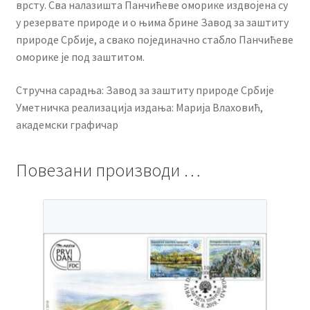
врсту. Сва налазишта Панчићеве оморике издвојена су
у резервате природе и о њима брине Завод за заштиту
природе Србије, а свако појединачно стабло Панчићеве
оморике је под заштитом.
Стручна сарадња: Завод за заштиту природе Србије
Уметничка реализација издања: Марија Влаховић,
академски графичар
Повезани производи …