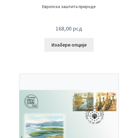
Европска заштита природе
168,00
рсд
Изабери опције