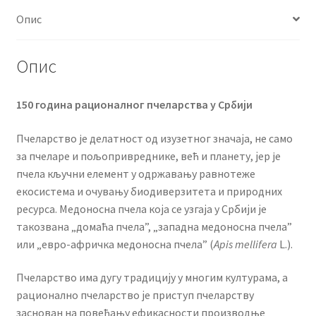
Опис
Опис
150 година рационалног пчеларства у Србији
Пчеларство je делатност од изузетног значаја, не само
за пчеларе и пољопривреднике, већ и планету, јер je
пчелa кључни елемент у одржавању равнотеже
екосистема и очувању биодиверзитета и природних
ресурса. Медоносна пчела која се узгаја у Србији је
такозвана „домаћа пчела”, „западна медоносна пчела”
или „евро-афричка медоносна пчела” (
Apis mellifera
L.).
Пчеларство има дугу традицију у многим културама, а
рационално пчеларство је приступ пчеларству
заснован на повећању ефикасности производње