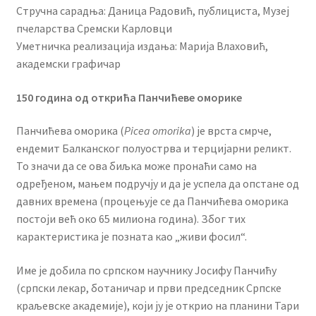
Стручна сарадња: Даница Радовић, публициста, Музеј
пчеларства Сремски Карловци
Уметничка реализација издања: Марија Влаховић,
академски графичар
150 година од открића Панчићеве оморике
Панчићева оморика (
Picea omorika
) је врста смрче,
ендемит Балканског полуострва и терцијарни реликт.
То значи да се ова биљка може пронаћи само на
одређеном, мањем подручју и да је успела да опстане од
давних времена (процењује се да Панчићева оморика
постоји већ око 65 милиона година). Због тих
карактеристика је позната као „живи фосил“.
Име је добила по српском научнику Јосифу Панчићу
(српски лекар, ботаничар и први председник Српске
краљевске академије), који ју је открио на планини Тари