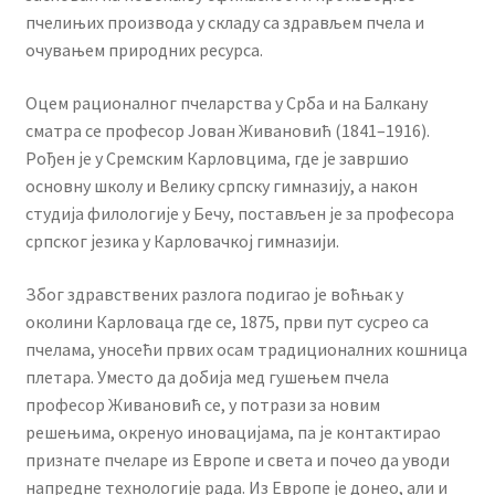
пчелињих производа у складу са здрављем пчела и
очувањем природних ресурса.
Оцем рационалног пчеларства у Срба и на Балкану
сматра се професор Јован Живановић (1841–1916).
Рођен је у Сремским Карловцима, где је завршио
основну школу и Велику српску гимназију, а након
студија филологије у Бечу, постављен је за професора
српског језика у Карловачкој гимназији.
Због здравствених разлога подигао је воћњак у
околини Карловаца где се, 1875, први пут сусрео са
пчелама, уносећи првих осам традиционалних кошница
плетара. Уместо да добија мед гушењем пчела
професор Живановић се, у потрази за новим
решењима, окренуо иновацијама, па је контактирао
признате пчеларе из Европе и света и почео да уводи
напредне технологије рада. Из Европе је донео, али и