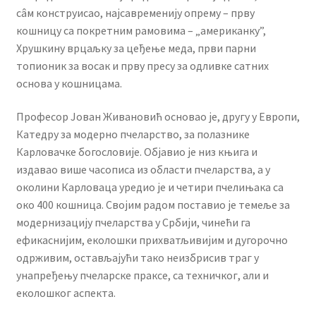
сâм конструисао, најсавременију опрему – прву
кошницу са покретним рамовима – „американку”,
Хрушкину врцаљку за цеђење меда, први парни
топионик за восак и прву пресу за одливке сатних
основа у кошницама.
Професор Јован Живановић основао је, другу у Европи,
Катедру за модерно пчеларство, за полазнике
Карловачке богословије. Објавио је низ књига и
издавао више часописа из области пчеларства, а у
околини Карловаца уредио је и четири пчелињака са
око 400 кошница. Својим радом поставио је темеље за
модернизацију пчеларства у Србији, чинећи га
ефикаснијим, еколошки прихватљивијим и дугорочно
одрживим, остављајући тако неизбрисив траг у
унапређењу пчеларске праксе, са техничког, али и
еколошког аспекта.