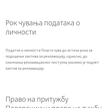
Рок чувања података о
личности
Податке о личности Пошта чува до истека рока за
подошење захтева за рекламацију, односно, до
окончања рекламационог поступка уколико је поднет
захтев за рекламацију.
Право на притужбу