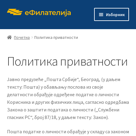
Прескочи
Скочи
Изборник
на
на
навигацију
садржај
Почетна
Политика приватности
Политика приватности
Почетна
Продавница
Јавно предузеће „Пошта Србије“, Београд, (у даљем
тексту: Пошта) у обављању послова из своје
Проши
О филателији
делатности обрађује одређене податке о личности
подређ
Корисника и других физичких лица, сагласно одредбама
изборн
Проши
Издања
Закона о заштити података о личности („Службени
подређ
гласник РС“, број 87/18, у даљем тексту: Закон).
изборн
Контакт
Пошта податке о личности обрађује у складу са законом