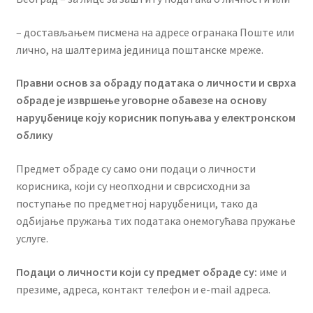
– достављањем писмена на адресе огранака Поште или
лично, на шалтерима јединица поштанске мреже.
Правни основ за обраду података о личности и сврха
обраде је извршење уговорне обавезе на основу
наруџбенице коју корисник попуњава у електронском
облику
Предмет обраде су само они подаци о личности
корисника, који су неопходни и сврсисходни за
поступање по предметној наруџбеници, тако да
одбијање пружања тих података онемогућава пружање
услуге.
Подаци о личности који су предмет обраде су:
име и
презиме, адреса, контакт телефон и e-mail адреса.