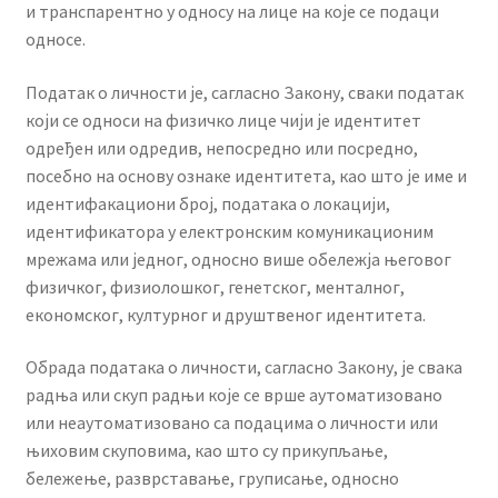
и транспарентно у односу на лице на које се подаци
односе.
Податак о личности је, сагласно Закону, сваки податак
који се односи на физичко лице чији је идентитет
одређен или одредив, непосредно или посредно,
посебно на основу ознаке идентитета, као што је име и
идентифакациони број, података о локацији,
идентификатора у електронским комуникационим
мрежама или једног, односно више обележја његовог
физичког, физиолошког, генетског, менталног,
економског, културног и друштвеног идентитета.
Обрада података о личности, сагласно Закону, је свака
радња или скуп радњи које се врше аутоматизовано
или неаутоматизовано са подацима о личности или
њиховим скуповима, као што су прикупљање,
бележење, разврставање, груписање, односно