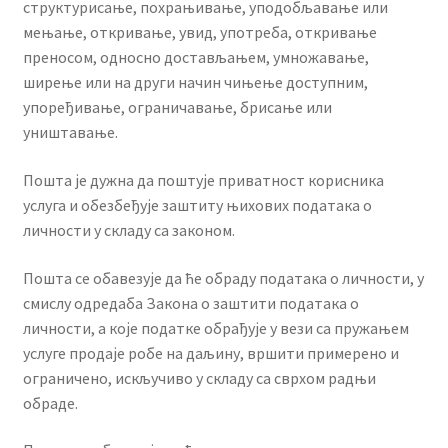
структурисање, похрањивање, уподобљавање или
мењање, откривање, увид, употреба, откривање
преносом, односно достављањем, умножавање,
ширење или на други начин чињење доступним,
упоређивање, ограничавање, брисање или
уништавање.
Пошта је дужна да поштује приватност корисника
услуга и обезбеђује заштиту њихових података о
личности у складу са законом.
Пошта се обавезује да ће обраду података о личности, у
смислу одредаба Закона о заштити података о
личности, а које податке обрађује у вези са пружањем
услуге продаје робе на даљину, вршити примерено и
ограничено, искључиво у складу са сврхом радњи
обраде.