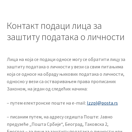
Контакт подаци лица за
заштиту података о личности
Лица на која се подаци односе могу се обратити лицу за
заштиту података о личности у вези са свим питањима
која се односе на обраду њихових података о личности,
односно у вези са остваривањем права прописаних
Законом, на један од следећих начина:
– путем електронске поште на e-mail:
lzzpl@posta.rs
– писаним путем, на адресу седишта Поште: Јавно
предузеће „Пошта Србије“, Београд, Таковска 2,
Београд – за лице за заштиту података о личности или