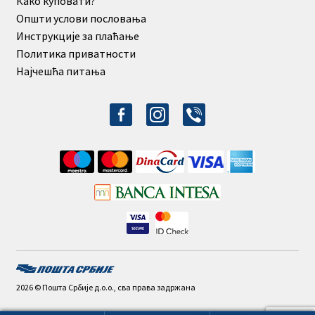
Како куповати?
Општи услови пословања
Инструкције за плаћање
Политика приватности
Најчешћа питања
facebook-
instagram
viber
alt
2026 © Пошта Србије д.о.о., сва права задржана