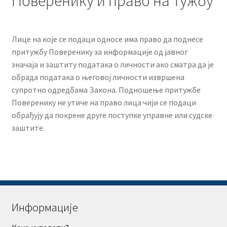
Поверенику и право на тужбу
Лице на које се подаци односе има право да поднесе
притужбу Поверенику за информације од јавног
значаја и заштиту података о личности ако сматра да је
обрада података о његовој личности извршена
супротно одредбама Закона. Подношење притужбе
Поверенику не утиче на право лица чији се подаци
обрађују да покрене друге поступке управне или судске
заштите.
Информације