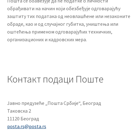
Пошта се обавезује да ће податке о личности
обрађивати на начин који обезбеђује одговарајућу
заштиту тих података од неовлашћене или незаконите
обраде, као и од случајног губитка, уништења или
оштећења применом одговарајућих техничких,
организационих и кадровских мера.
Контакт подаци Поште
Јавно предузеће „Пошта Србије“, Београд
Таковска 2
11120 Београд
posta.rs@posta.rs