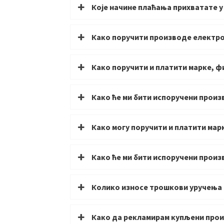
Које начине плаћања прихватате у
Како поручити производе електрон
Како поручити и платити марке, ф
Како ће ми бити испоручени произ
Како могу поручити и платити ма
Како ће ми бити испоручени произ
Колико износе трошкови уручења
Како да рекламирам купљени про