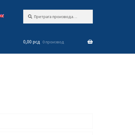
Претрага
Претражи
за:
0,00
рсд
0 производ