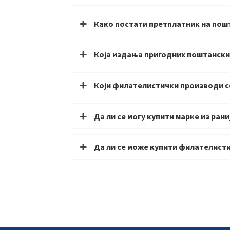
Како постати претплатник на пошт
Која издања пригодних поштанских
Који филателистички производи се
Да ли се могу купити марке из рани
Да ли се може купити филателист