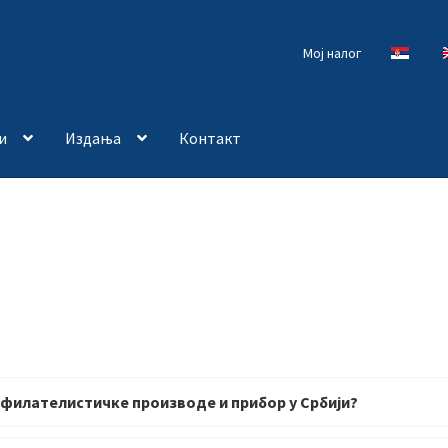
Мој налог
и
Издања
Контакт
 филателистичке производе и прибор у Србији?