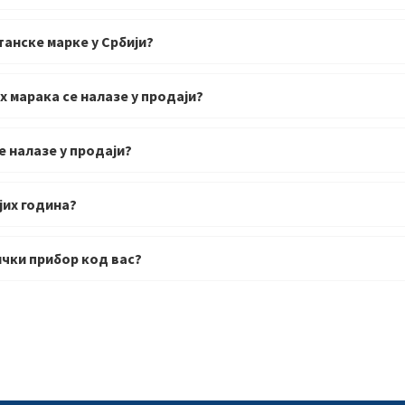
анске марке у Србији?
 марака се налазе у продаји?
 налазе у продаји?
јих година?
ички прибор код вас?