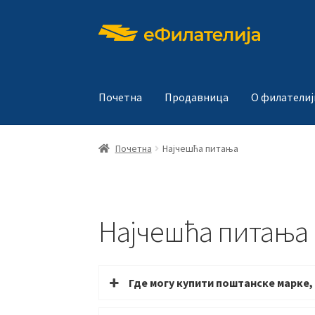
Прескочи
Скочи
на
на
навигацију
садржај
Почетна
Продавница
О филателиј
Почетна
Најчешћа питања
Најчешћа питања
Где могу купити поштанске марке,