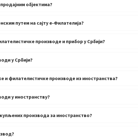
 продајним објектима?
ским путем на сајту е-Филателија?
илателистичке производе и прибор у Србији?
води у Србији?
рке и филателистичке производе из иностранства?
води у иностранству?
 купљених производа за иностранство?
извод?