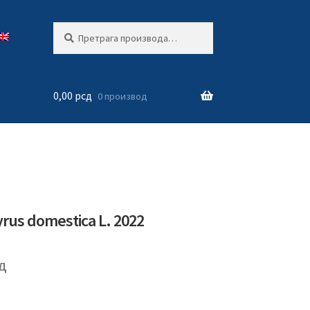
Претрага
Претражи
за:
0,00
рсд
0 производ
rus domestica L. 2022
д