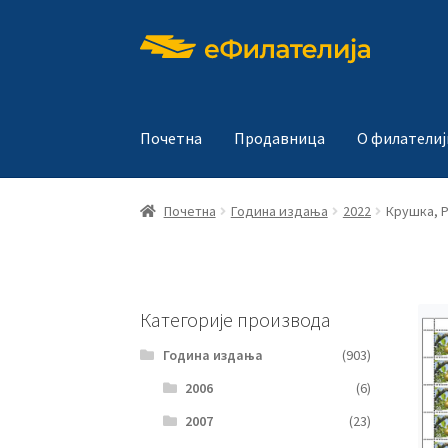
Прескочи
Скочи
на
на
навигацију
садржај
Почетна
Продавница
О филателиј
Почетна
Година издања
2022
Крушка, P
Категорије производа
Година издања
(903)
2006
(6)
2007
(23)