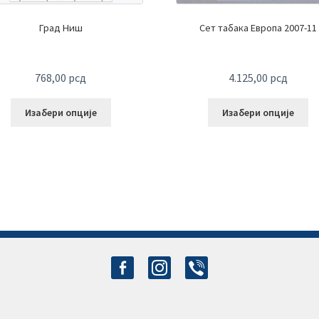
Град Ниш
Сет табака Европа 2007-11
768,00
рсд
4.125,00
рсд
Изабери опције
Изабери опције
facebook-
instagram
viber
alt