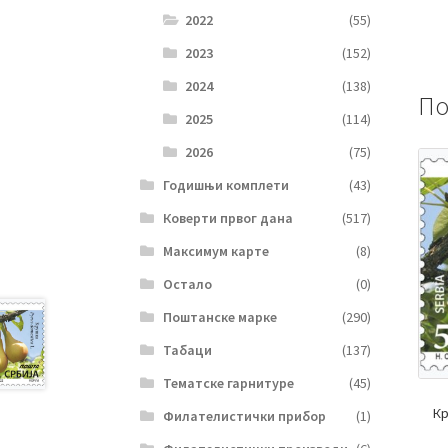
2022
(55)
2023
(152)
2024
(138)
По
2025
(114)
2026
(75)
Годишњи комплети
(43)
Коверти првог дана
(517)
Максимум карте
(8)
Остало
(0)
Поштанске марке
(290)
Табаци
(137)
Тематске гарнитуре
(45)
Кр
Филателистички прибор
(1)