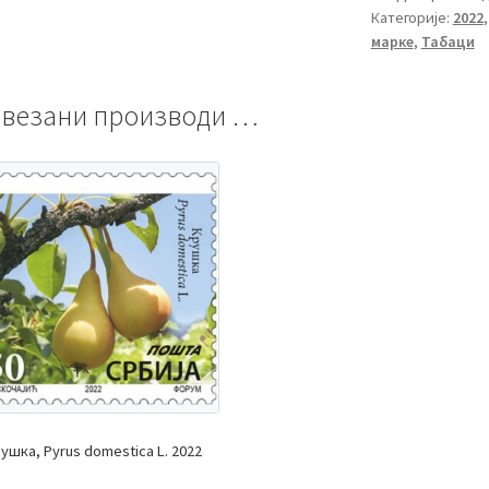
Категорије:
2022
марке
,
Табаци
везани производи …
ушка, Pyrus domestica L. 2022