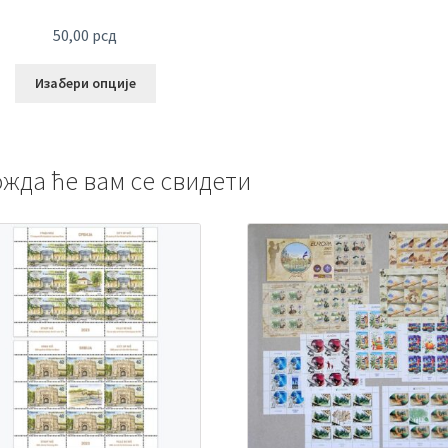
50,00
рсд
Изабери опције
жда ће вам се свидети