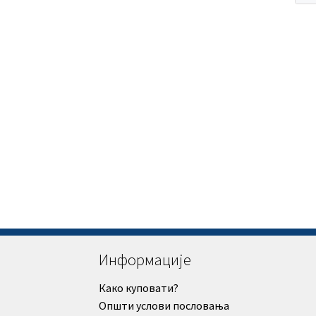
Информације
Како куповати?
Општи услови пословања