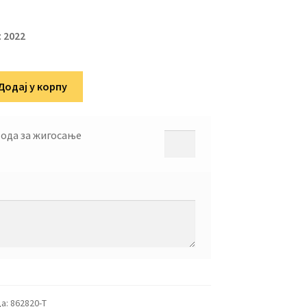
:
2022
Додај у корпу
вода за жигосање
а:
862820-T