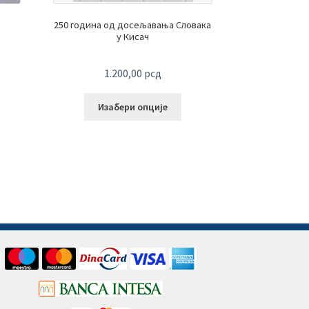
250 година од досељавања Словака
у Кисач
1.200,00
рсд
Изабери опције