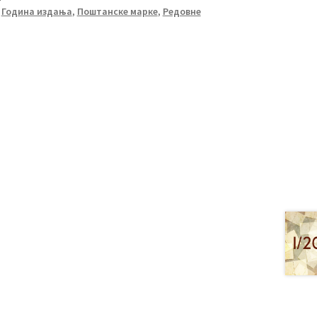
,
Година издања
,
Поштанске марке
,
Редовне