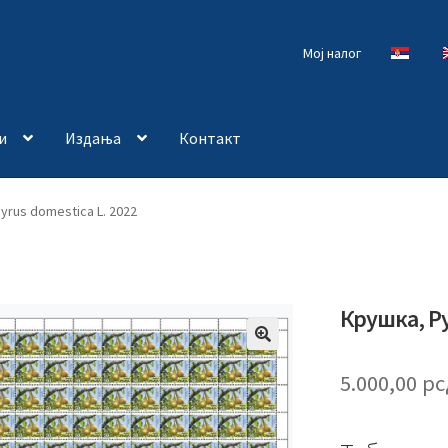
Мој налог
и
Издања
Контакт
yrus domestica L. 2022
Крушка, Py
🔍
5.000,00
рс