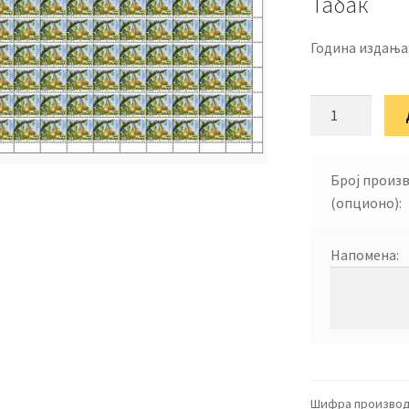
Табак
Година издања
Крушка,
Pyrus
domestica
L.
Број произ
2022
(опционо):
количина
Напомена:
Шифра производ