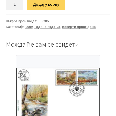
ФДЦ
Додај у корпу
Европска
заштита
природе
Шифра производа:
855286
Категорије:
2009
,
Година издања
,
Коверти првог дана
количина
Можда ће вам се свидети