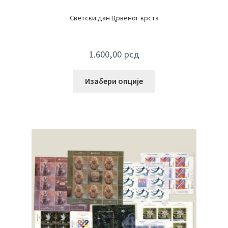
Светски дан Црвеног крста
1.600,00
рсд
Изабери опције