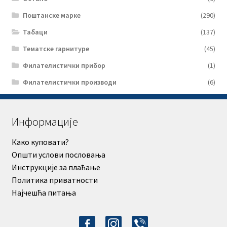
Поштанске марке
(290)
Табаци
(137)
Тематске гарнитуре
(45)
Филателистички прибор
(1)
Филателистички производи
(6)
Информације
Како куповати?
Општи услови пословања
Инструкције за плаћање
Политика приватности
Најчешћа питања
facebook-
instagram
viber