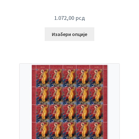
1.072,00
рсд
Изабери опције