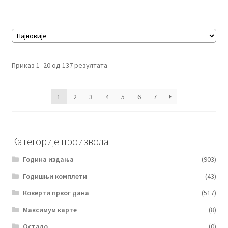
Сортирано
Приказ 1–20 од 137 резултата
по
најновијем
1
2
3
4
5
6
7
Категорије производа
Година издања
(903)
Годишњи комплети
(43)
Коверти првог дана
(517)
Максимум карте
(8)
Остало
(0)