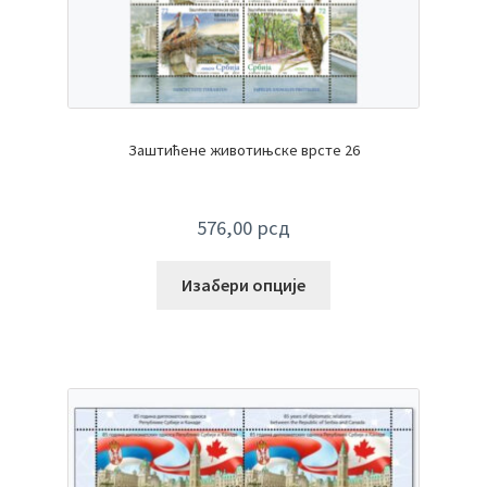
Заштићене животињске врсте 26
576,00
рсд
Изабери опције