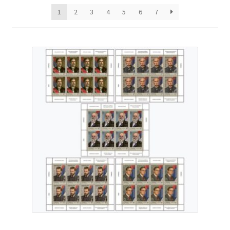
најновијем
1
2
3
4
5
6
7