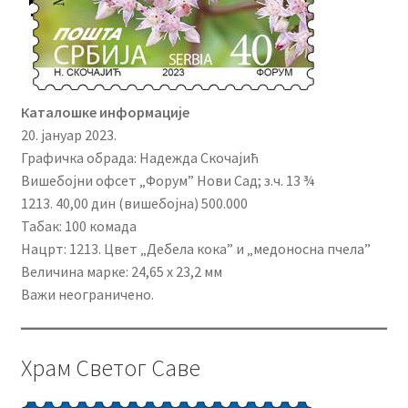
Каталошке информације
20. јануар 2023.
Графичка обрада: Надежда Скочајић
Вишебојни офсет „Форум” Нови Сад; з.ч. 13 ¾
1213. 40,00 дин (вишебојна) 500.000
Табак: 100 комада
Нацрт: 1213. Цвет „Дебела кока” и „медоносна пчела”
Величина марке: 24,65 x 23,2 мм
Важи неограничено.
Храм Светог Саве