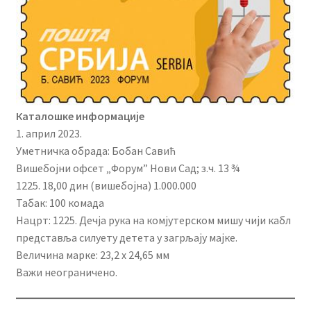
Каталошке информације
1. април 2023.
Уметничка обрада: Бобан Савић
Вишебојни офсет „Форум” Нови Сад; з.ч. 13 ¾
1225. 18,00 дин (вишебојна) 1.000.000
Табак: 100 комада
Нацрт: 1225. Дечја рука на комјутерском мишу чији кабл
представља силуету детета у загрљају мајке.
Величина марке: 23,2 x 24,65 мм
Важи неограничено.