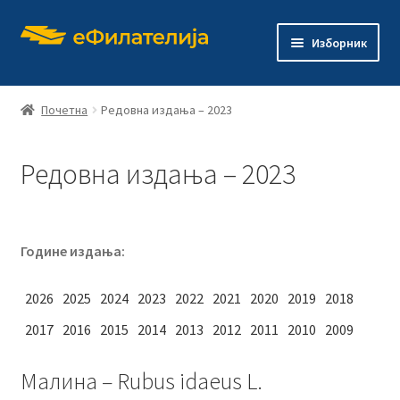
Прескочи
Скочи
Изборник
на
на
навигацију
садржај
Почетна
Редовна издања – 2023
Редовна издања – 2023
Почетна
Продавница
Године издања:
Проши
О филателији
подређ
2026
2025
2024
2023
2022
2021
2020
2019
2018
изборн
Проши
Издања
2017
2016
2015
2014
2013
2012
2011
2010
2009
подређ
изборн
Пригодна издања
Малина – Rubus idaeus L.