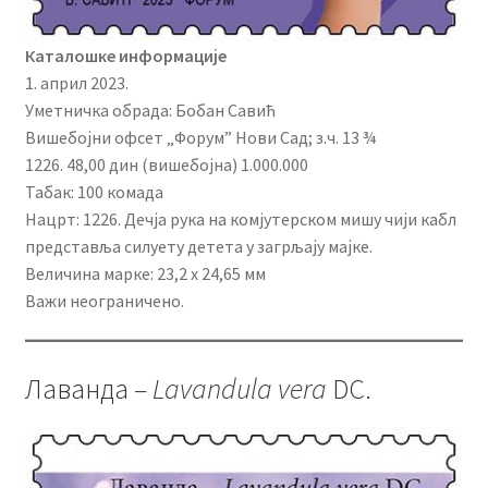
Каталошке информације
1. април 2023.
Уметничка обрада: Бобан Савић
Вишебојни офсет „Форум” Нови Сад; з.ч. 13 ¾
1226. 48,00 дин (вишебојна) 1.000.000
Табак: 100 комада
Нацрт: 1226. Дечја рука на комјутерском мишу чији кабл
представља силуету детета у загрљају мајке.
Величина марке: 23,2 x 24,65 мм
Важи неограничено.
Лаванда –
Lavandula vera
DC.