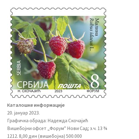
Редовна издања
Контакт
Каталошке информације
20. јануар 2023.
Графичка обрада: Надежда Скочајић
Вишебојни офсет „Форум” Нови Сад; з.ч. 13 ¾
1212. 8,00 дин (вишебојна) 500.000