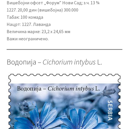
Вишебојни офсет „Форум” Нови Сад; з.ч. 13 ¾
1227. 20,00 дин (вишебојна) 300.000
Табак: 100 комада
Нацрт: 1227. Лаванда
Величина марке: 23,2 x 24,65 мм
Важи неограничено.
Водопија –
Cichorium intybus
L.