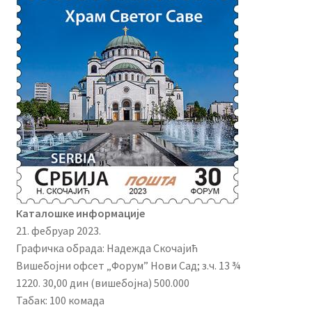
Каталошке информације
21. фебруар 2023.
Графичка обрада: Надежда Скочајић
Вишебојни офсет „Форум” Нови Сад; з.ч. 13 ¾
1220. 30,00 дин (вишебојна) 500.000
Табак: 100 комада