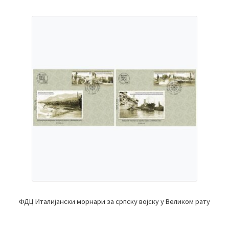
ФДЦ Италијански морнари за српску војску у Великом рату