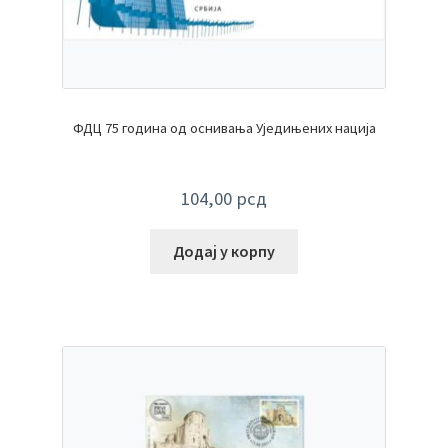
ФДЦ 75 година од оснивања Уједињених нација
104,00
рсд
Додај у корпу