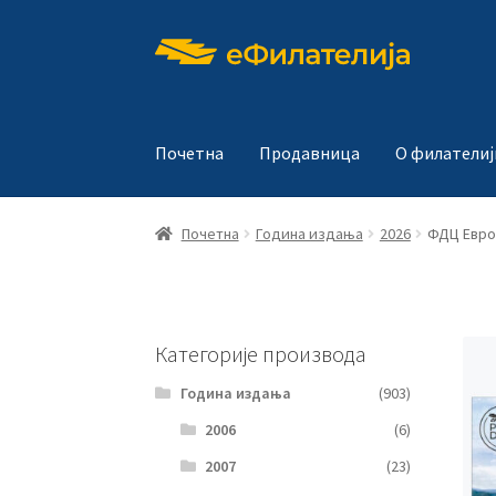
Прескочи
Скочи
на
на
навигацију
садржај
Почетна
Продавница
О филателиј
Почетна
Година издања
2026
ФДЦ Евро
Категорије производа
Година издања
(903)
2006
(6)
2007
(23)