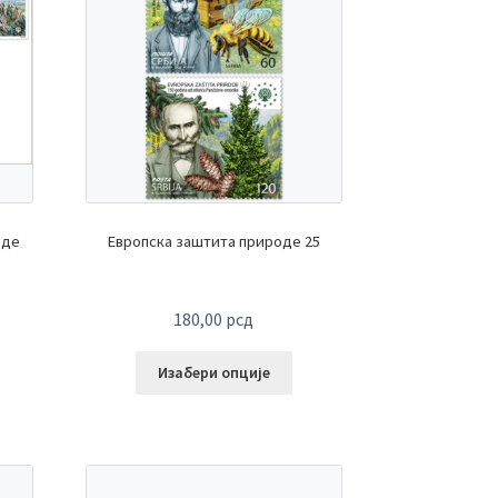
оде
Европска заштита природе 25
180,00
рсд
Изабери опције