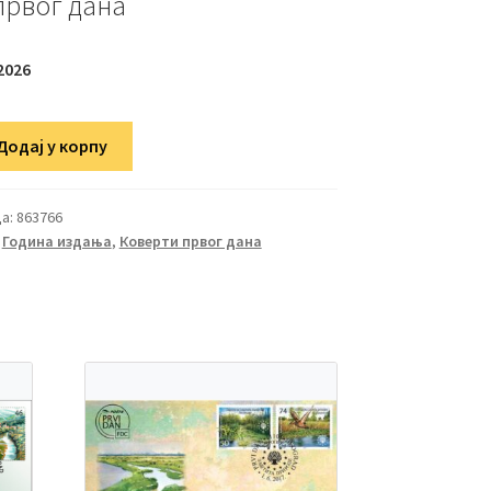
првог дана
2026
Додај у корпу
а:
863766
,
Година издања
,
Коверти првог дана