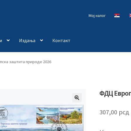
Мој налог
и
Издања
Контакт
пска заштита природе 2026
ФДЦ Европ
🔍
307,00
рсд