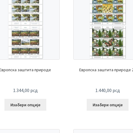
Европска заштита природе
Европска заштита природе 
1.344,00
рсд
1.440,00
рсд
Изабери опције
Изабери опције