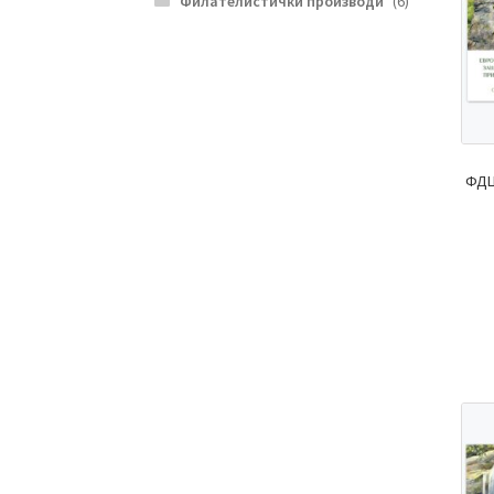
Филателистички производи
(6)
ФДЦ