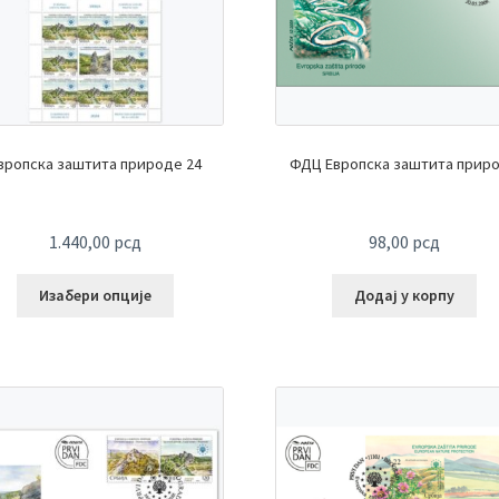
вропска заштита природе 24
ФДЦ Европска заштита прир
1.440,00
рсд
98,00
рсд
Изабери опције
Додај у корпу