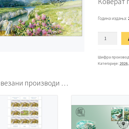
Коверат 
Година издања:
ФДЦ
Европска
заштита
природе
Шифра производ
Категорије:
2026
2026
количина
везани производи …