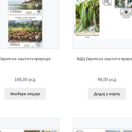
Европска заштита природе
ФДЦ Европска заштита прир
168,00
рсд
98,00
рсд
Изабери опције
Додај у корпу