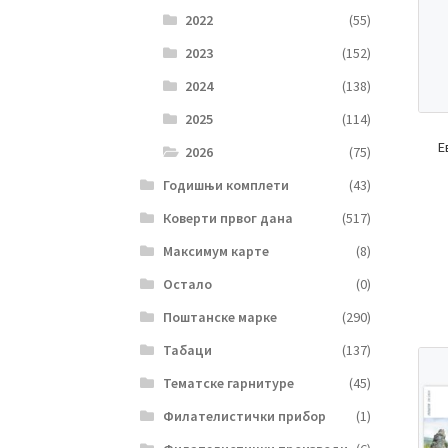
2022
(55)
2023
(152)
2024
(138)
2025
(114)
Е
2026
(75)
Годишњи комплети
(43)
Коверти првог дана
(517)
Максимум карте
(8)
Остало
(0)
Поштанске марке
(290)
Табаци
(137)
Тематске гарнитуре
(45)
Филателистички прибор
(1)