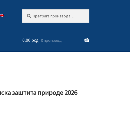
Претрага
Претражи
за:
0,00
рсд
0 производ
ска заштита природе 2026