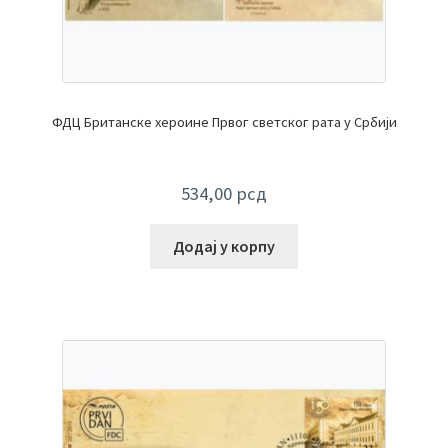
ФДЦ Британске хероине Првог светског рата у Србији
534,00
рсд
Додај у корпу