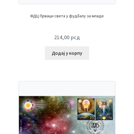
ФДЦ Прваци света у фудбалу за младе
214,00
рсд
Додај у корпу