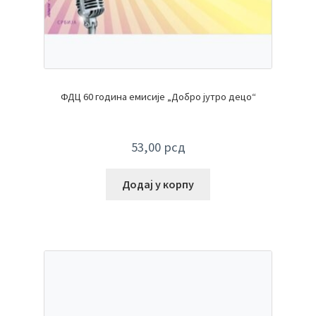
ФДЦ 60 година емисије „Добро јутро децо“
53,00
рсд
Додај у корпу