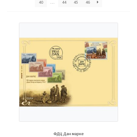
40
…
44
45
46
ФДЦ Дан марке