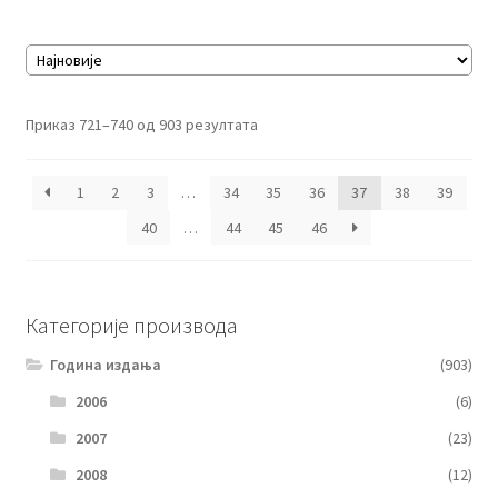
Сортирано
Приказ 721–740 од 903 резултата
по
најновијем
1
2
3
…
34
35
36
37
38
39
40
…
44
45
46
Категорије производа
Година издања
(903)
2006
(6)
2007
(23)
2008
(12)