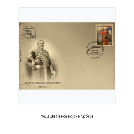
ФДЦ Два века војске Србије