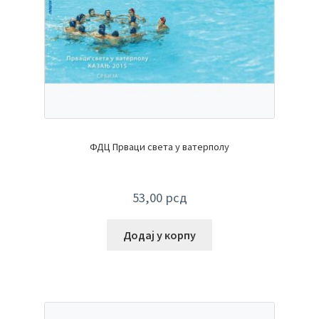
ФДЦ Прваци света у ватерполу
53,00
рсд
Додај у корпу