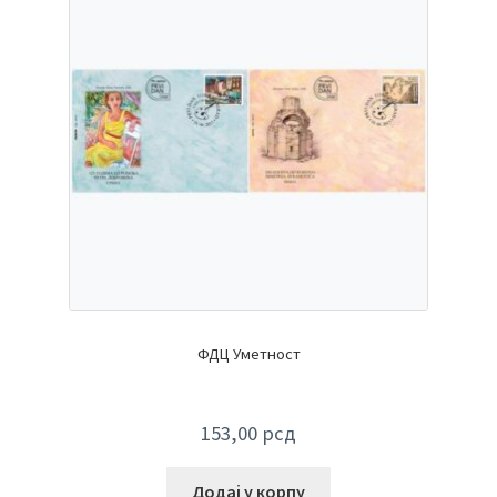
ФДЦ Уметност
153,00
рсд
Додај у корпу