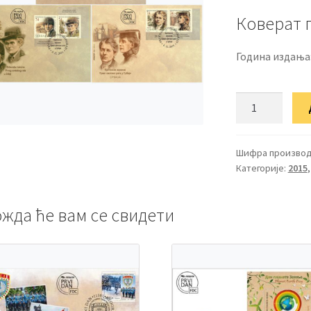
Коверат 
Година издања
ФДЦ
Британске
хероине
Првог
Шифра производ
Категорије:
2015
светског
рата
у
жда ће вам се свидети
Србији
количина