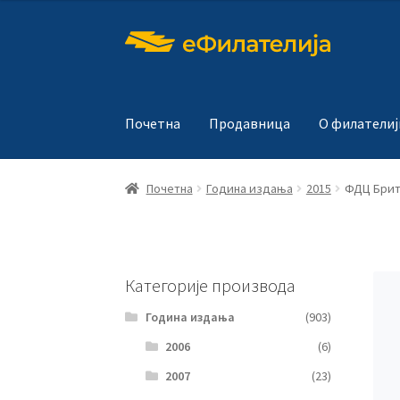
Прескочи
Скочи
на
на
навигацију
садржај
Почетна
Продавница
О филателиј
Почетна
Година издања
2015
ФДЦ Брита
Категорије производа
Година издања
(903)
2006
(6)
2007
(23)