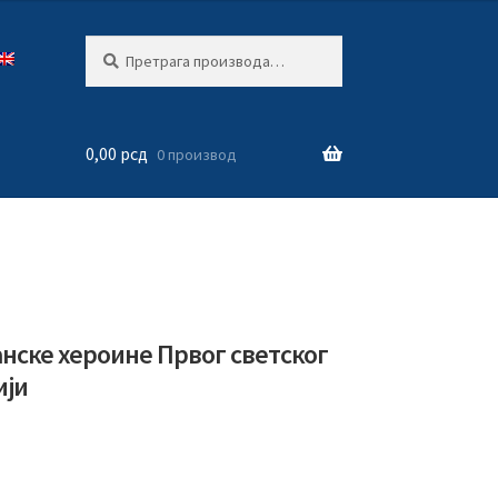
Претрага
Претражи
за:
0,00
рсд
0 производ
нске хероине Првог светског
ији