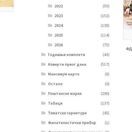
2022
(55)
2023
(152)
2024
(138)
2025
(114)
2026
(75)
ФД
Годишњи комплети
(43)
Коверти првог дана
(517)
Максимум карте
(8)
Остало
(0)
Поштанске марке
(290)
Табаци
(137)
Тематске гарнитуре
(45)
Филателистички прибор
(1)