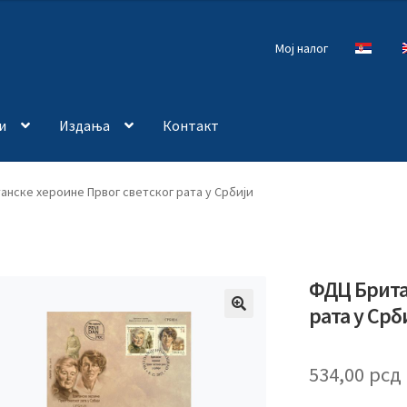
Мој налог
и
Издања
Контакт
нске хероине Првог светског рата у Србији
ФДЦ Брита
рата у Срб
🔍
534,00
рсд