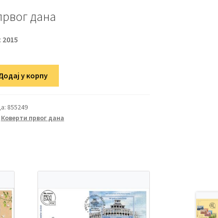
првог дана
:
2015
Додај у корпу
а:
855249
,
Коверти првог дана