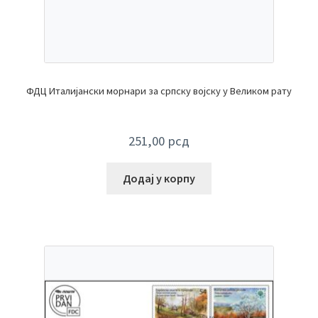
ФДЦ Италијански морнари за српску војску у Великом рату
251,00
рсд
Додај у корпу