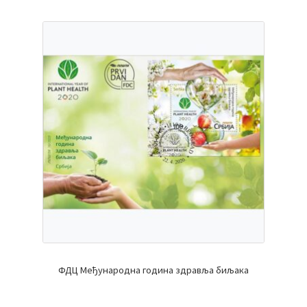
ФДЦ Међународна година здравља биљака