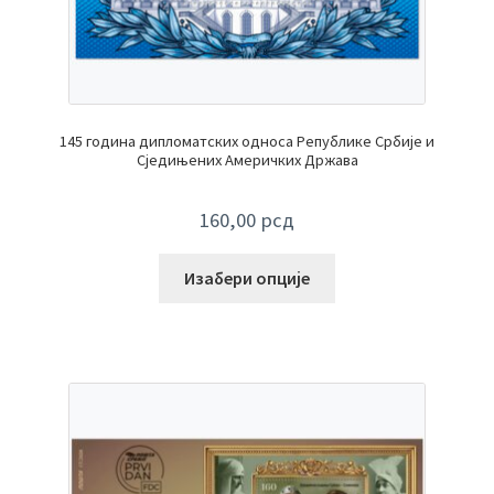
145 година дипломатских односа Републике Србије и
Сједињених Америчких Држава
160,00
рсд
Изабери опције