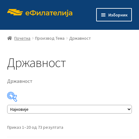
Прескочи
Скочи
Изборник
на
на
навигацију
садржај
Почетна
Производ Тема
Државност
Државност
Почетна
Продавница
Државност
Проши
О филателији
подређ
изборн
Проши
Издања
подређ
изборн
Сортирано
Приказ 1–20 од 73 резултата
Контакт
по