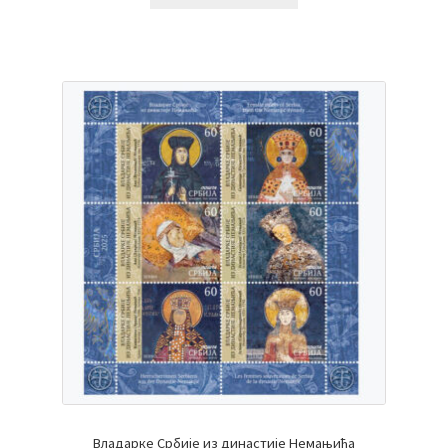
Владарке Србије из династије Немањића