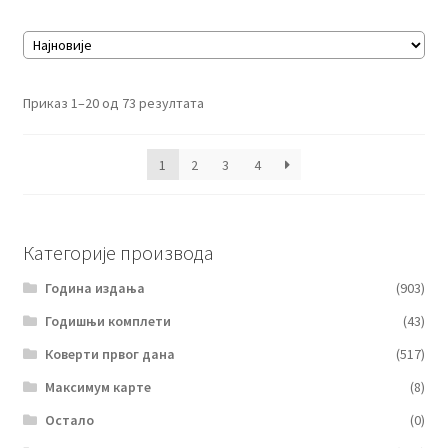
Сортирано
Приказ 1–20 од 73 резултата
по
најновијем
1
2
3
4
Категорије производа
Година издања
(903)
Годишњи комплети
(43)
Коверти првог дана
(517)
Максимум карте
(8)
Остало
(0)