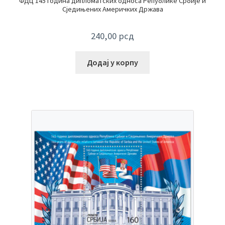
ФДЦ 145 година дипломатских односа Републике Србије и
Сједињених Америчких Држава
240,00
рсд
Додај у корпу