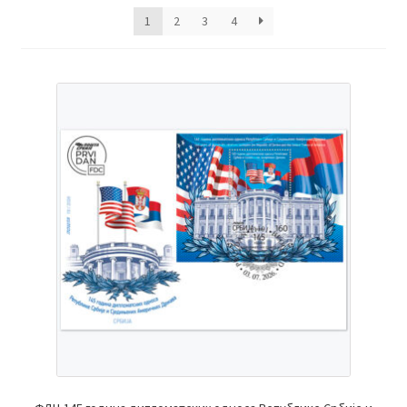
најновијем
1
2
3
4