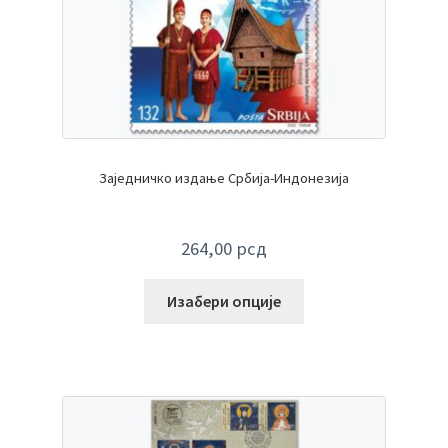
Заједничко издање Србија-Индонезија
264,00
рсд
Изабери опције