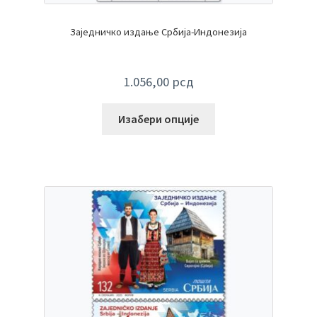
Заједничко издање Србија-Индонезија
1.056,00
рсд
Изабери опције