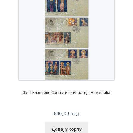
ФДЦ Владарке Србије из династије Немањића
600,00
рсд
Додај у корпу