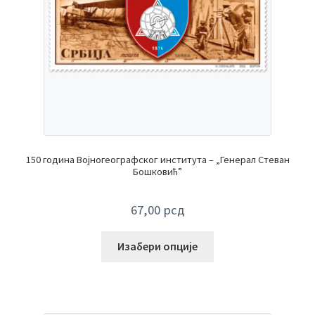
150 година Војногеографског института – „Генерал Стеван
Бошковић”
67,00
рсд
Изабери опције