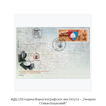
ФДЦ 150 година Војногеографског института – „Генерал
Стеван Бошковић”