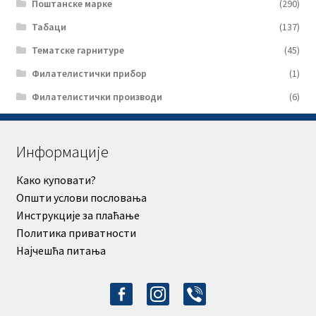
Поштанске марке
(290)
Табаци
(137)
Тематске гарнитуре
(45)
Филателистички прибор
(1)
Филателистички производи
(6)
Информације
Како куповати?
Општи услови пословања
Инструкције за плаћање
Политика приватности
Најчешћа питања
facebook-
instagram
viber
alt