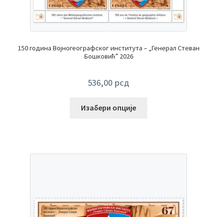
150 година Војногеографског института – „Генерал Стеван
Бошковић” 2026
536,00
рсд
Изабери опције