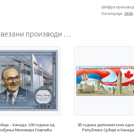
Шифра производ
Категорије:
2026
везани производи …
рбија – Канада: 100 година од
85 година дипломатских одн
рођења Миломира Главчића
Републике Србије и Канад