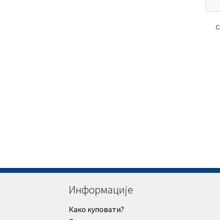
С
Информације
Како куповати?