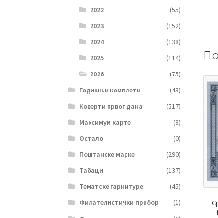
2022
(55)
2023
(152)
2024
(138)
По
2025
(114)
2026
(75)
Годишњи комплети
(43)
Коверти првог дана
(517)
Максимум карте
(8)
Остало
(0)
Поштанске марке
(290)
Табаци
(137)
Тематске гарнитуре
(45)
Филателистички прибор
(1)
С