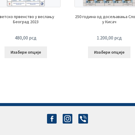
ветско првенство у веслању
250 година од досељавања Сл
Београд 2023
у Кисач
480,00
рсд
1.200,00
рсд
Изабери опције
Изабери опције
facebook-
instagram
viber
alt