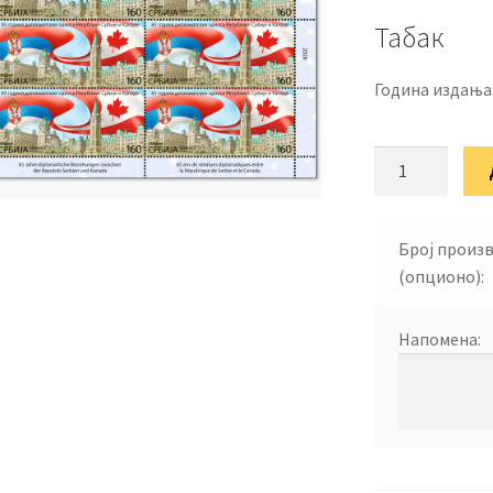
Табак
Година издања
85
година
дипломатских
односа
Број произ
Републике
(опционо):
Србије
и
Напомена:
Канаде
количина