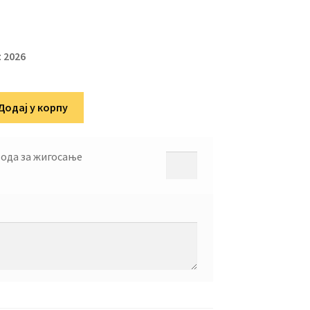
:
2026
Додај у корпу
вода за жигосање