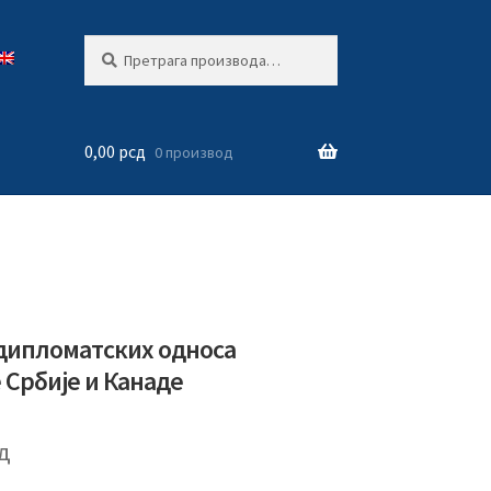
Претрага
Претражи
за:
0,00
рсд
0 производ
 дипломатских односа
 Србије и Канаде
д