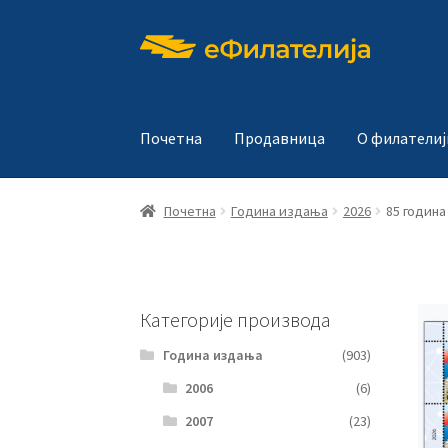
Прескочи
Скочи
на
на
навигацију
садржај
Почетна
Продавница
О филателиј
Почетна
Година издања
2026
85 година
Категорије производа
Година издања
(903)
2006
(6)
2007
(23)