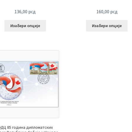
136,00
рсд
160,00
рсд
Изабери опције
Изабери опције
ДЦ 85 година дипломатских