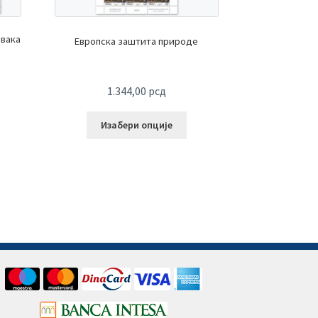
овака
Европска заштита природе
1.344,00
рсд
Изабери опције