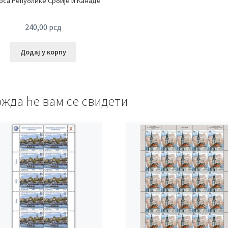
оса Републике Србије и Канаде
240,00
рсд
Додај у корпу
жда ће вам се свидети