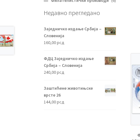
Филателистички производи
(6)
Недавно прегледано
Заједничко издање Србија –
Словенија
160,00
рсд
ФДЦ Заједничко издање
Србија – Словенија
240,00
рсд
Заштићене животињске
врсте 26
144,00
рсд
Ф