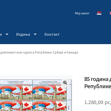
Мој налог
и
Издања
Контакт
 дипломатских односа Републике Србије и Канаде
85 година
Републике
🔍
1.280,00
рс