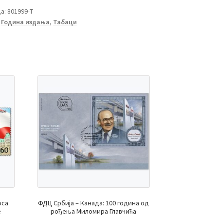
а:
801999-Т
,
Година издања
,
Табаци
оса
ФДЦ Србија – Канада: 100 година од
е
рођења Миломира Главчића