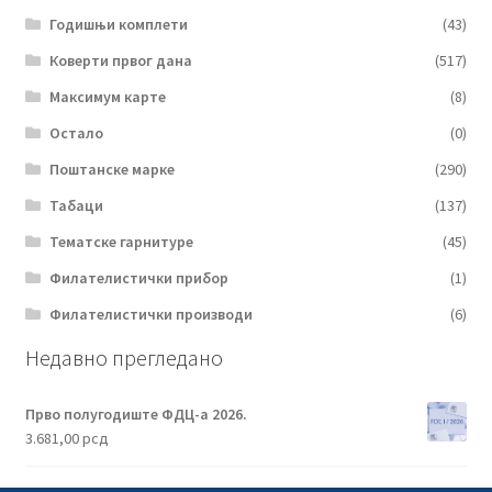
Годишњи комплети
(43)
Коверти првог дана
(517)
Максимум карте
(8)
Остало
(0)
Поштанске марке
(290)
Табаци
(137)
Тематске гарнитуре
(45)
Филателистички прибор
(1)
Филателистички производи
(6)
Недавно прегледано
Прво полугодиште ФДЦ-а 2026.
3.681,00
рсд