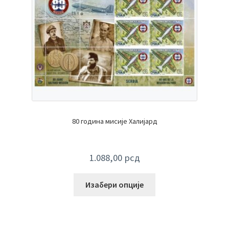
80 година мисије Халијард
1.088,00
рсд
Изабери опције