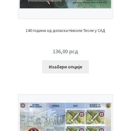
140 година од доласка Николе Тесле у САД
136,00
рсд
Изабери опције