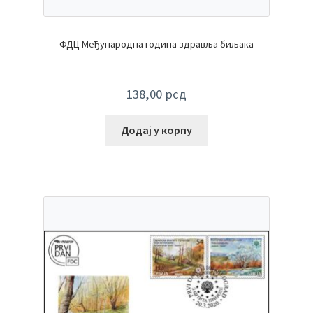
ФДЦ Међународна година здравља биљака
138,00
рсд
Додај у корпу