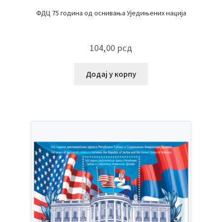
ФДЦ 75 година од оснивања Уједињених нација
104,00
рсд
Додај у корпу