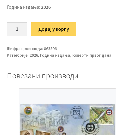
Година издања:
2026
ФДЦ
Додај у корпу
145
година
дипломатских
Шифра производа:
863806
Категорије:
2026
,
Година издања
,
Коверти првог дана
односа
Републике
Србије
Повезани производи …
и
Сједињених
Америчких
Држава
количина