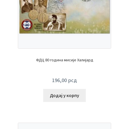
ФДЦ 80 година мисије Халијард
196,00
рсд
Додај у корпу