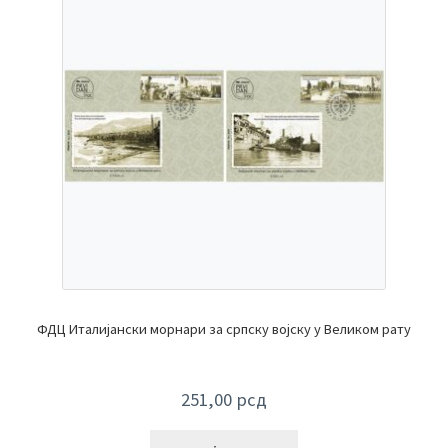
ФДЦ Италијански морнари за српску војску у Великом рату
251,00
рсд