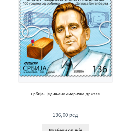
Србија-Сједињене Америчке Државе
136,00
рсд
Изабери опције