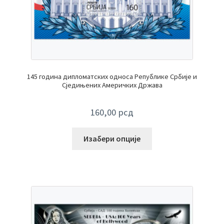
145 година дипломатских односа Републике Србије и
Сједињених Америчких Држава
160,00
рсд
Изабери опције