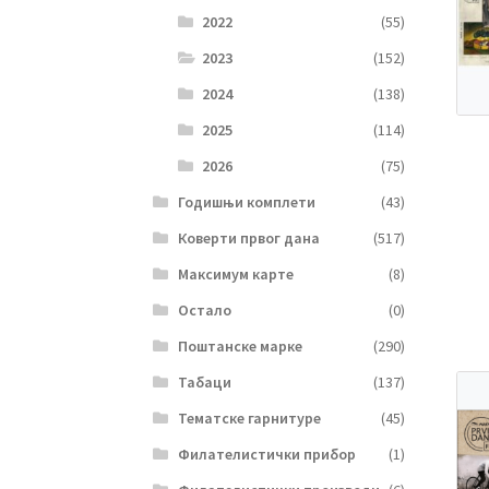
2022
(55)
2023
(152)
2024
(138)
2025
(114)
2026
(75)
Годишњи комплети
(43)
Коверти првог дана
(517)
Максимум карте
(8)
Остало
(0)
Поштанске марке
(290)
Табаци
(137)
Тематске гарнитуре
(45)
Филателистички прибор
(1)