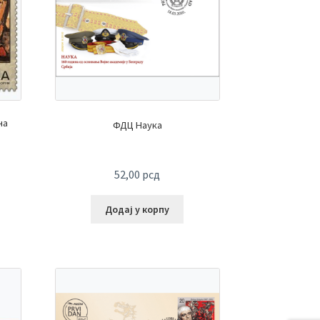
на
ФДЦ Наука
52,00
рсд
Додај у корпу