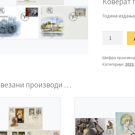
Коверат 
Година издања
ФДЦ
Уметност
количина
Шифра производ
Категорије:
2023
везани производи …