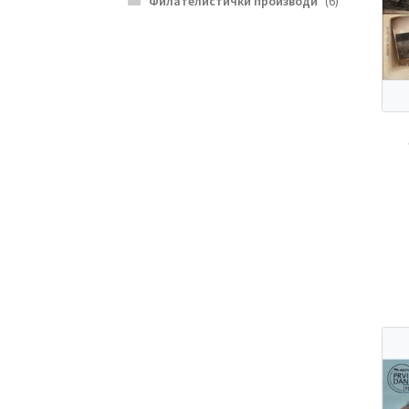
Филателистички производи
(6)