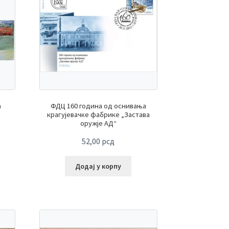
а
ФДЦ 160 година од оснивања
крагујевачке фабрике „Застава
оружје АД“
52,00
рсд
Додај у корпу