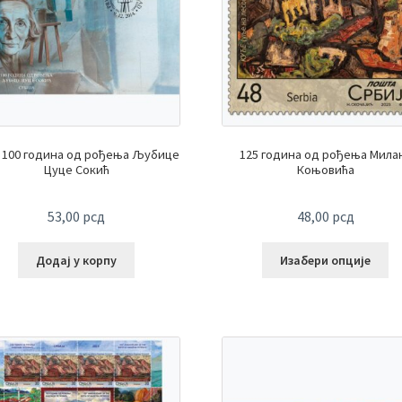
100 година од рођења Љубице
125 година од рођења Мила
Цуце Сокић
Коњовића
53,00
рсд
48,00
рсд
Додај у корпу
Изабери опције