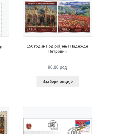
150 година од рођења Надежде
ти
Петровић
90,00
рсд
Изабери опције