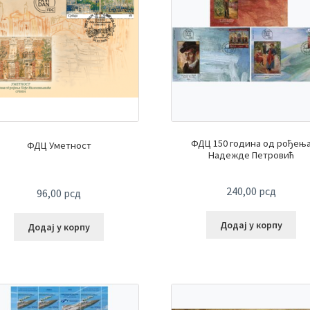
ФДЦ 150 година од рођењ
ФДЦ Уметност
Надежде Петровић
240,00
рсд
96,00
рсд
Додај у корпу
Додај у корпу