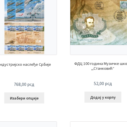
ФДЦ 100 година Музичке шк
ндустријско наслеђе Србије
,,Станковић“
52,00
рсд
768,00
рсд
Додај у корпу
Изабери опције