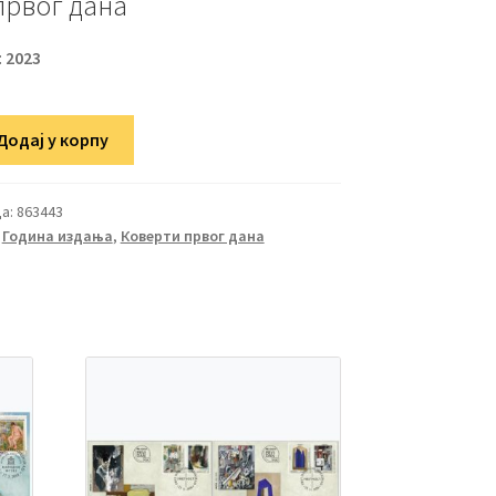
првог дана
:
2023
Додај у корпу
а:
863443
,
Година издања
,
Коверти првог дана