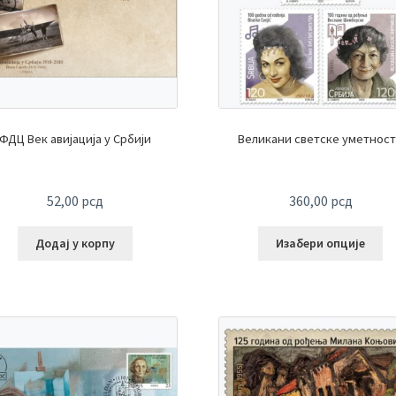
ФДЦ Век авијација у Србији
Великани светске уметнос
52,00
рсд
360,00
рсд
Додај у корпу
Изабери опције