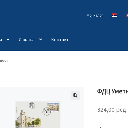
Мој налог
и
Издања
Контакт
ност
ФДЦ Умет
🔍
324,00
рсд