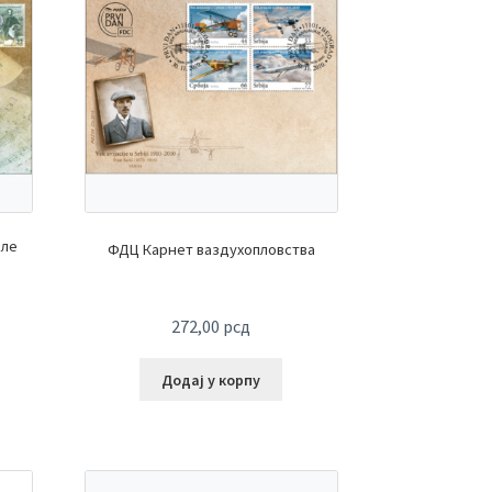
оле
ФДЦ Карнет ваздухопловства
272,00
рсд
Додај у корпу