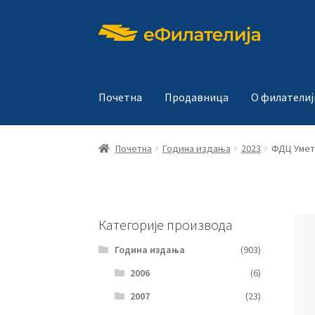
Прескочи
Скочи
на
на
навигацију
садржај
Почетна
Продавница
О филателиј
Почетна
Година издања
2023
ФДЦ Умет
Категорије производа
Година издања
(903)
2006
(6)
2007
(23)