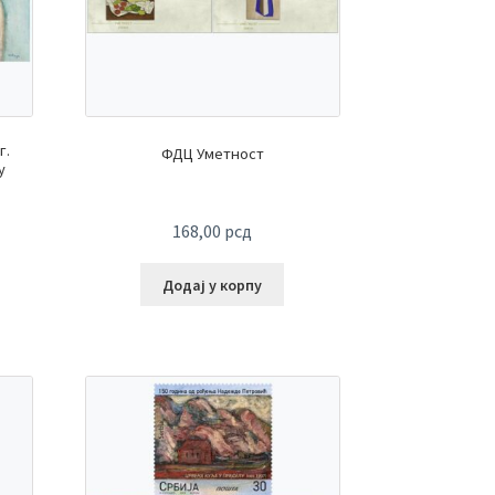
г.
ФДЦ Уметност
у
168,00
рсд
Додај у корпу