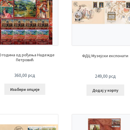
0 година од рођења Надежде
ФДЦ Музејски експонати
Петровић
360,00
рсд
249,00
рсд
Изабери опције
Додај у корпу