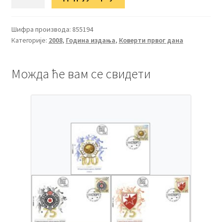
Уметност
количина
Шифра производа:
855194
Категорије:
2008
,
Година издања
,
Коверти првог дана
Можда ће вам се свидети