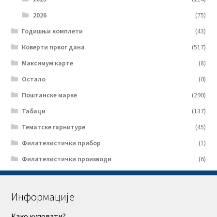
2026
(75)
Годишњи комплети
(43)
Коверти првог дана
(517)
Максимум карте
(8)
Остало
(0)
Поштанске марке
(290)
Табаци
(137)
Тематске гарнитуре
(45)
Филателистички прибор
(1)
Филателистички производи
(6)
Информације
Како куповати?