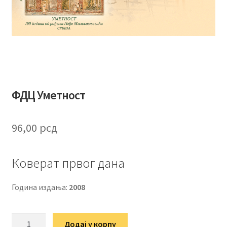
ФДЦ Уметност
96,00
рсд
Коверат првог дана
Година издања:
2008
ФДЦ
Додај у корпу