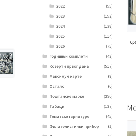
2022
(55)
2023
(152)
2024
(138)
2025
(114)
Ср
2026
(75)
Годишњи комплети
(43)
Коверти првог дана
(517)
Максимум карте
(8)
Остало
(0)
Поштанске марке
(290)
Мо
Табаци
(137)
Тематске гарнитуре
(45)
Филателистички прибор
(1)