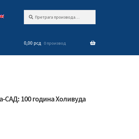
Претрага
Претражи
за:
0,00
рсд
0 производ
а-САД: 100 година Холивуда