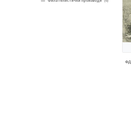
Филателистички производи
(6)
ФД