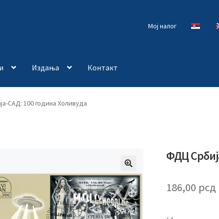
Мој налог
и
Издања
Контакт
а-САД: 100 година Холивуда
ФДЦ Србиј
🔍
186,00
рсд