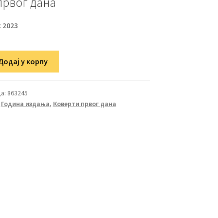
првог дана
:
2023
Додај у корпу
а:
863245
,
Година издања
,
Коверти првог дана