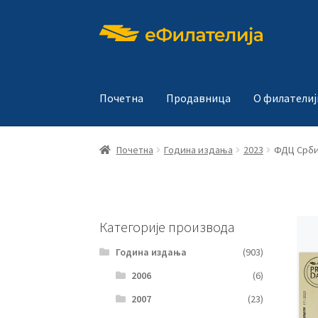
Прескочи
Скочи
на
на
навигацију
садржај
Почетна
Продавница
О филателиј
Почетна
Година издања
2023
ФДЦ Србиј
Категорије производа
Година издања
(903)
2006
(6)
2007
(23)