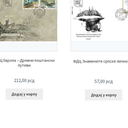
Ц Европа – Древни поштански
ФДЦ Знамените српске лично
путеви
212,00
рсд
57,00
рсд
Додај у корпу
Додај у корпу