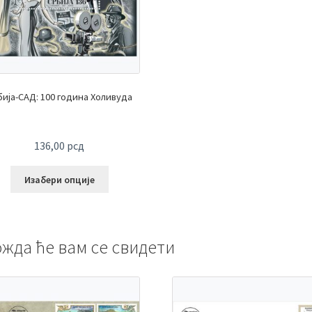
бија-САД: 100 година Холивуда
136,00
рсд
Изабери опције
жда ће вам се свидети