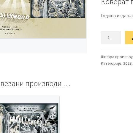
Коверат 
Година издања
ФДЦ
Србија-
САД:
100
Шифра производ
Категорије:
2023
година
Холивуда
количина
везани производи …