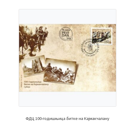
ФДЦ 100-годишњица битке на Кајмакчалану