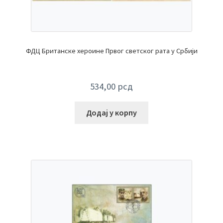
ФДЦ Британске хероине Првог светског рата у Србији
534,00
рсд
Додај у корпу