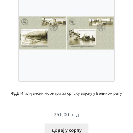
ФДЦ Италијански морнари за српску војску у Великом рату
251,00
рсд
Додај у корпу