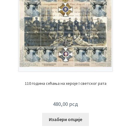
110 година сећања на хероје I светског рата
480,00
рсд
Изабери опције