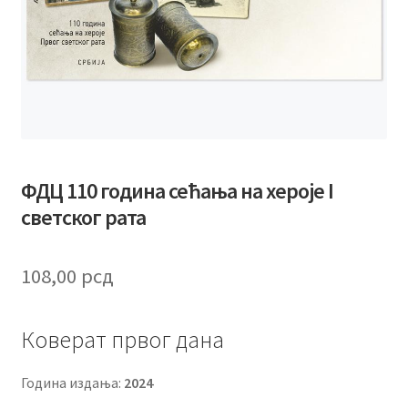
ФДЦ 110 година сећања на хероје I
светског рата
108,00
рсд
Коверат првог дана
Година издања:
2024