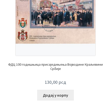
ФДЦ 100 годишњица присаједињења Војводине Краљевини
Србије
130,00
рсд
Додај у корпу