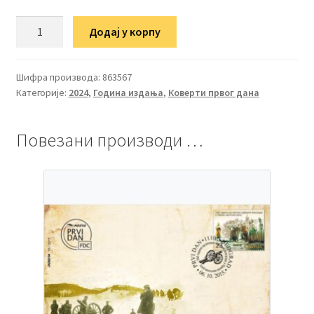
ФДЦ
Додај у корпу
110
година
сећања
Шифра производа:
863567
Категорије:
2024
,
Година издања
,
Коверти првог дана
на
хероје
I
Повезани производи …
светског
рата
количина