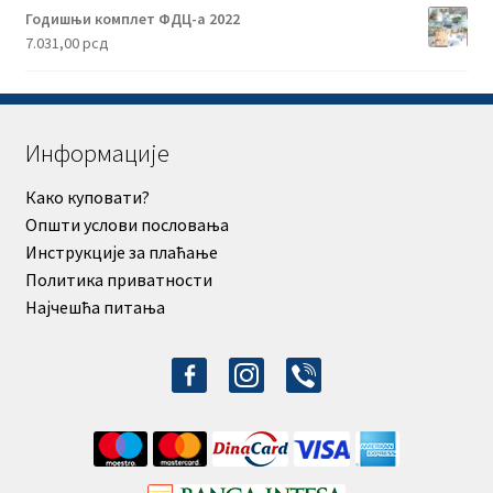
Годишњи комплет ФДЦ-а 2022
7.031,00
рсд
Информације
Како куповати?
Општи услови пословања
Инструкције за плаћање
Политика приватности
Најчешћа питања
facebook-
instagram
viber
alt