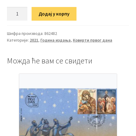
ФДЦ
Додај у корпу
Живот
и
дело
Шифра производа:
862482
Категорије:
2021
,
Година издања
,
Коверти првог дана
војводе
Живојина
Мишића
Можда ће вам се свидети
количина