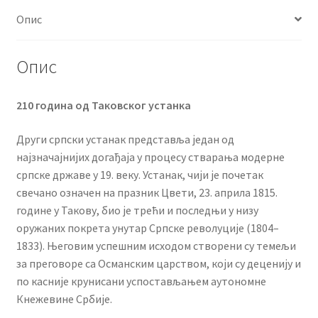
Опис
Опис
210 година од Таковског устанка
Други српски устанак представља један од
најзначајнијих догађаја у процесу стварања модерне
српске државе у 19. веку. Устанак, чији је почетак
свечано означен на празник Цвети, 23. априла 1815.
године у Такову, био је трећи и последњи у низу
оружаних покрета унутар Српске револуције (1804–
1833). Његовим успешним исходом створени су темељи
за преговоре са Османским царством, који су деценију и
по касније крунисани успостављањем аутономне
Кнежевине Србије.