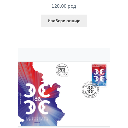
120,00
рсд
Изабери опције