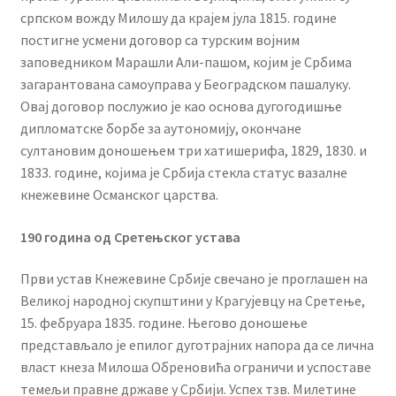
српском вожду Милошу да крајем јула 1815. године
постигне усмени договор са турским војним
заповедником Марашли Али-пашом, којим је Србима
загарантована самоуправа у Београдском пашалуку.
Овај договор послужио је као основа дугогодишње
дипломатске борбе за аутономију, окончане
султановим доношењем три хатишерифа, 1829, 1830. и
1833. године, којима је Србија стекла статус вазалне
кнежевине Османског царства.
190 година од Сретењског устава
Први устав Кнежевине Србије свечано је проглашен на
Великој народној скупштини у Крагујевцу на Сретење,
15. фебруара 1835. године. Његово доношење
представљало је епилог дуготрајних напора да се лична
власт кнеза Милоша Обреновића ограничи и успоставе
темељи правне државе у Србији. Успех тзв. Милетине