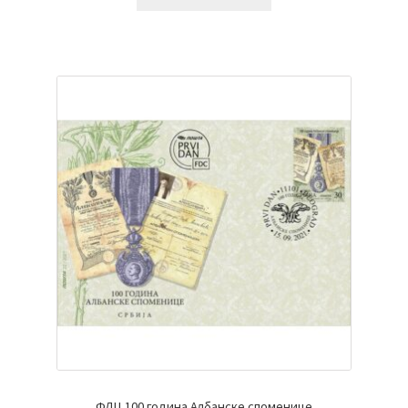
ФДЦ 100 година Албанске споменице