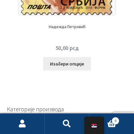
Надежда Петровић
50,00
рсд
Изабери опције
Категорије производа
Година издања
(903)
0
Претрага
Претражи
2006
(6)