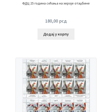
ФДЦ 25 година сећања на хероје отаџбине
180,00
рсд
Додај у корпу