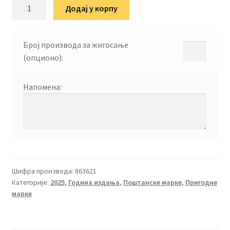
Државотворни
Додај у корпу
пут
Србије
количина
Број производа за жигосање
(опционо):
Напомена:
Шифра производа:
863621
Категорије:
2025
,
Година издања
,
Поштанске марке
,
Пригодне
марке