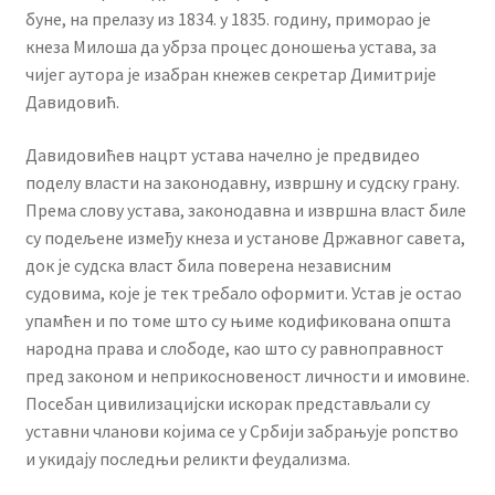
буне, на прелазу из 1834. у 1835. годину, приморао је
кнеза Милоша да убрза процес доношења устава, за
чијег аутора је изабран кнежев секретар Димитрије
Давидовић.
Давидовићев нацрт устава начелно је предвидео
поделу власти на законодавну, извршну и судску грану.
Према слову устава, законодавна и извршна власт биле
су подељене између кнеза и установе Државног савета,
док је судска власт била поверена независним
судовима, које је тек требало оформити. Устав је остао
упамћен и по томе што су њиме кодификована општа
народна права и слободе, као што су равноправност
пред законом и неприкосновеност личности и имовине.
Посебан цивилизацијски искорак представљали су
уставни чланови којима се у Србији забрањује ропство
и укидају последњи реликти феудализма.