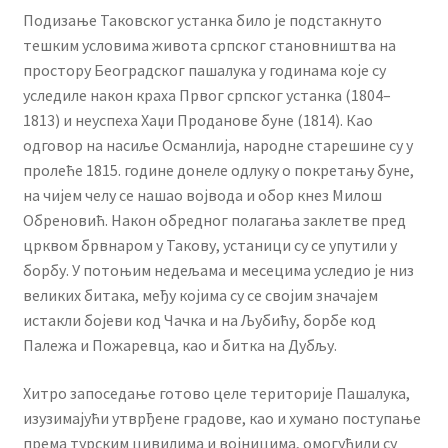
Подизање Таковског устанка било је подстакнуто
тешким условима живота српског становништва на
простору Београдског пашалука у годинама које су
уследиле након краха Првог српског устанка (1804–
1813) и неуспеха Хаџи Проданове буне (1814). Као
одговор на насиље Османлија, народне старешине су у
пролеће 1815. године донеле одлуку о покретању буне,
на чијем челу се нашао војвода и обор кнез Милош
Обреновић. Након обредног полагања заклетве пред
црквом брвнаром у Такову, устаници су се упутили у
борбу. У потоњим недељама и месецима уследио је низ
великих битака, међу којима су се својим значајем
истакли бојеви код Чачка и на Љубићу, борбе код
Палежа и Пожаревца, као и битка на Дубљу.
Хитро запоседање готово целе територије Пашалука,
изузимајући утврђене градове, као и хумано поступање
према турским цивилима и војницима, омогућили су