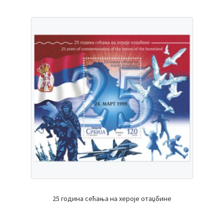
25 година сећања на хероје отаџбине