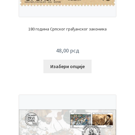
180 година Српског грађанског законика
48,00
рсд
Изабери опције