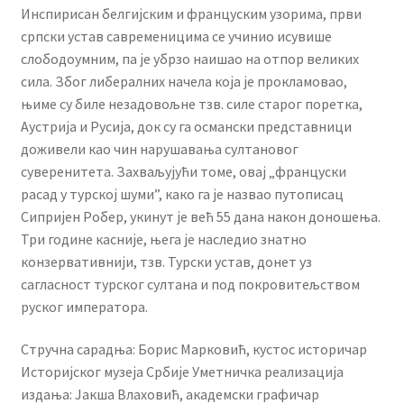
Инспирисан белгијским и француским узорима, први
српски устав савременицима се учинио исувише
слободоумним, па је убрзо наишао на отпор великих
сила. Због либералних начела која је прокламовао,
њиме су биле незадовољне тзв. силе старог поретка,
Аустрија и Русија, док су га османски представници
доживели као чин нарушавања султановог
суверенитета. Захваљујући томе, овај „француски
расад у турској шуми”, како га је назвао путописац
Сипријен Робер, укинут је већ 55 дана након доношења.
Три године касније, њега је наследио знатно
конзервативнији, тзв. Турски устав, донет уз
сагласност турског султана и под покровитељством
руског императора.
Стручна сарадња: Борис Марковић, кустос историчар
Историјског музеја Србије Уметничка реализација
издања: Јакша Влаховић, академски графичар