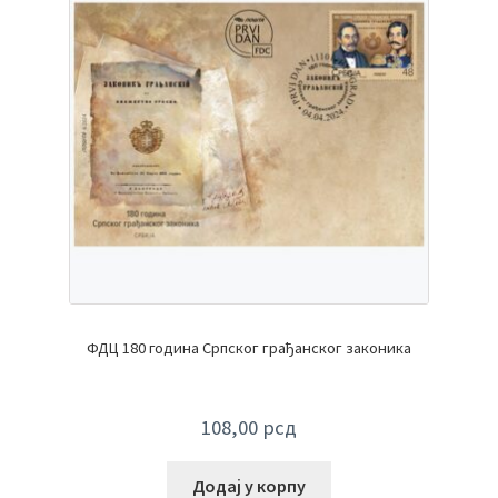
ФДЦ 180 година Српског грађанског законика
108,00
рсд
Додај у корпу