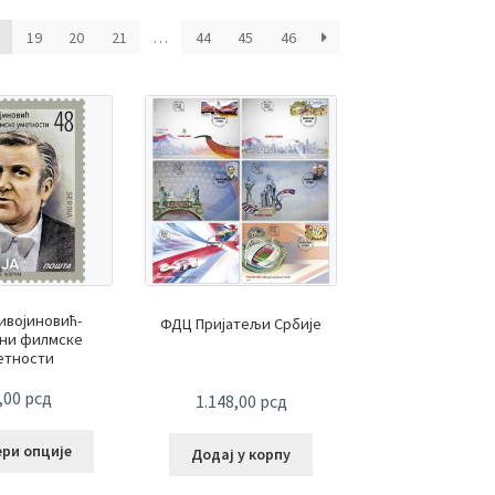
по
најновијем
19
20
21
…
44
45
46
ивојиновић-
ФДЦ Пријатељи Србије
ни филмске
етности
,00
рсд
1.148,00
рсд
ери опције
Додај у корпу