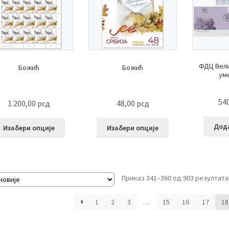
ФДЦ Вел
Божић
Божић
ум
54
1.200,00
рсд
48,00
рсд
Дода
Изабери опције
Изабери опције
Приказ 341–360 од 903 резултата
1
2
3
…
15
16
17
18