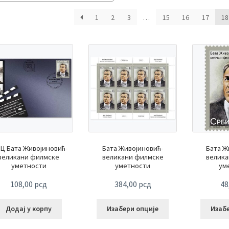
1
2
3
…
15
16
17
18
Ц Бата Живојиновић-
Бата Живојиновић-
Бата Ж
великани филмске
великани филмске
велика
уметности
уметности
ум
108,00
рсд
384,00
рсд
48
Додај у корпу
Изабери опције
Изаб