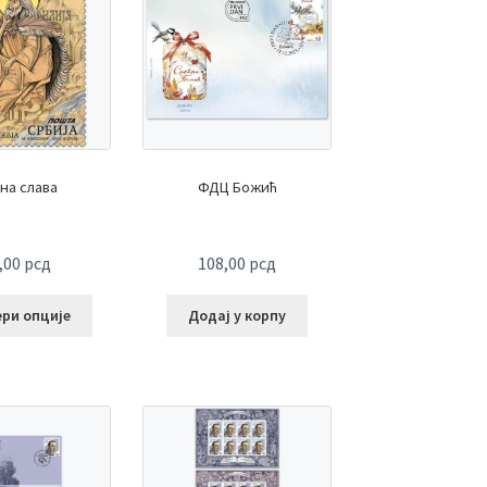
на слава
ФДЦ Божић
,00
рсд
108,00
рсд
ери опције
Додај у корпу