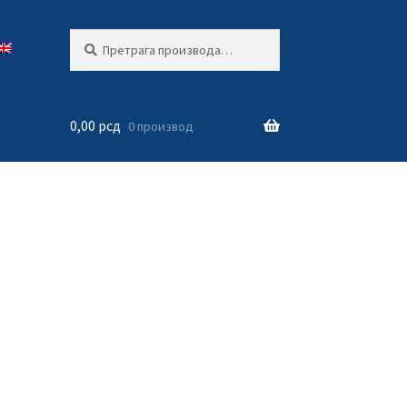
Претрага
Претражи
за:
0,00
рсд
0 производ
Сортирано