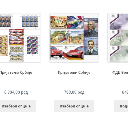
Пријатељи Србије
Пријатељи Србије
ФДЦ Вел
6.304,00
рсд
788,00
рсд
64
Изабери опције
Изабери опције
Дода