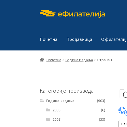
Прескочи
Скочи
на
на
навигацију
садржај
Почетна
Продавница
О филателиј
Почетна
Година издања
Страна 18
Г
Категорије производа
Година издања
(903)
2006
(6)
2007
(23)