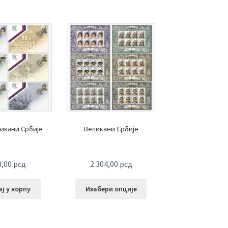
икани Србије
Великани Србије
8,00
рсд
2.304,00
рсд
ј у корпу
Изабери опције