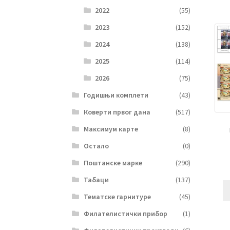
2022
(55)
2023
(152)
2024
(138)
2025
(114)
2026
(75)
Годишњи комплети
(43)
Коверти првог дана
(517)
Максимум карте
(8)
Остало
(0)
Поштанске марке
(290)
Табаци
(137)
Тематске гарнитуре
(45)
Филателистички прибор
(1)