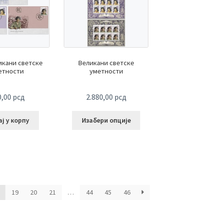
икани светске
Великани светске
етности
уметности
0,00
рсд
2.880,00
рсд
ј у корпу
Изабери опције
Сортирано
по
најновијем
19
20
21
…
44
45
46