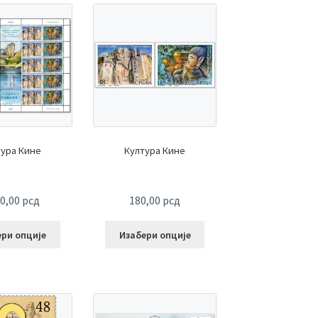
тура Кине
Култура Кине
00,00
рсд
180,00
рсд
ери опције
Изабери опције