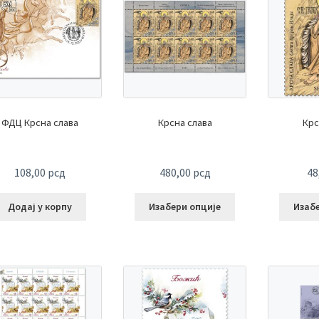
ФДЦ Крсна слава
Крсна слава
Крс
108,00
рсд
480,00
рсд
48
Додај у корпу
Изабери опције
Изаб