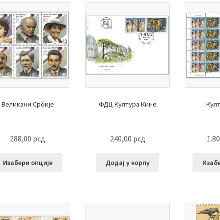
Великани Србије
ФДЦ Култура Кине
Кул
288,00
рсд
240,00
рсд
1.8
Изабери опције
Додај у корпу
Изаб