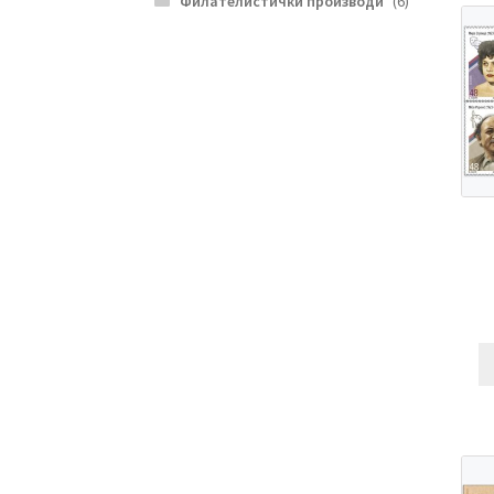
Филателистички производи
(6)