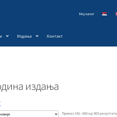
Мој налог
и
Издања
Контакт
одина издања
Приказ 341–360 од 903 резултата