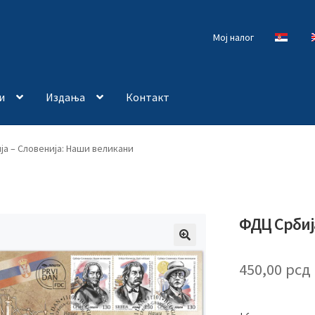
Мој налог
и
Издања
Контакт
а – Словенија: Наши великани
ФДЦ Србиј
🔍
450,00
рсд