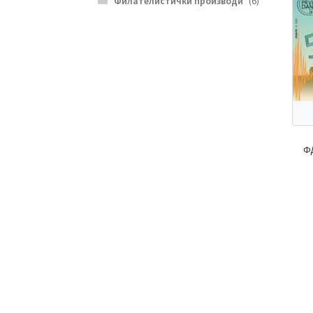
Филателистички производи
(6)
ФД