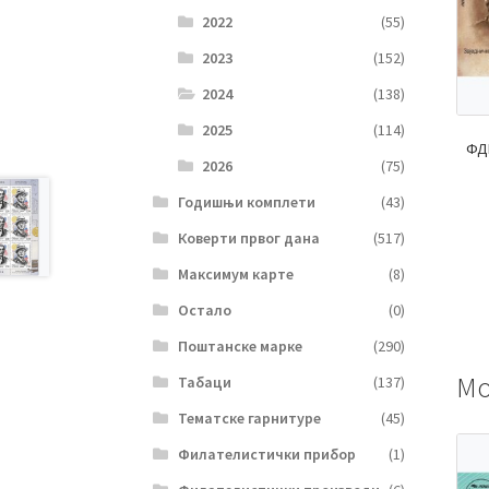
2022
(55)
2023
(152)
2024
(138)
2025
(114)
ФД
2026
(75)
Годишњи комплети
(43)
Коверти првог дана
(517)
Максимум карте
(8)
Остало
(0)
Поштанске марке
(290)
Мо
Табаци
(137)
Тематске гарнитуре
(45)
Филателистички прибор
(1)