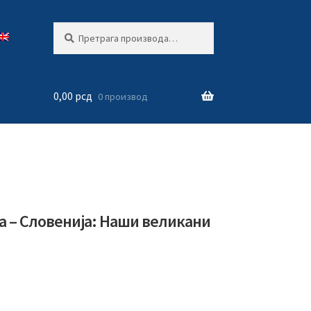
Претрага
Претражи
за:
0,00
рсд
0 производ
а – Словенија: Наши великани