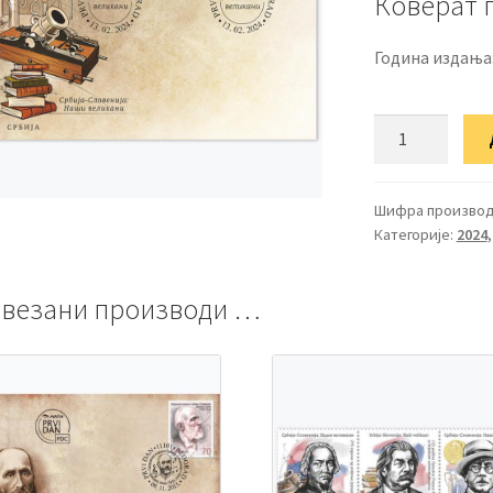
Коверат 
Година издања
ФДЦ
Србија
-
Словенија:
Шифра производ
Категорије:
2024
Наши
великани
количина
везани производи …