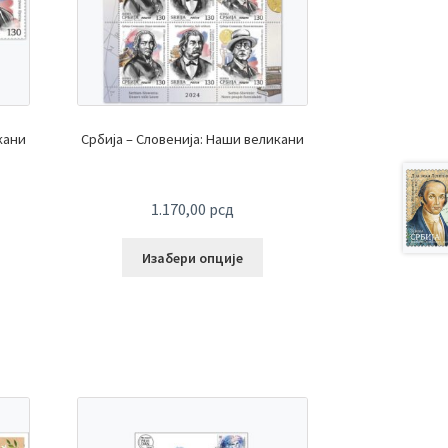
кани
Србија – Словенија: Наши великани
1.170,00
рсд
Изабери опције