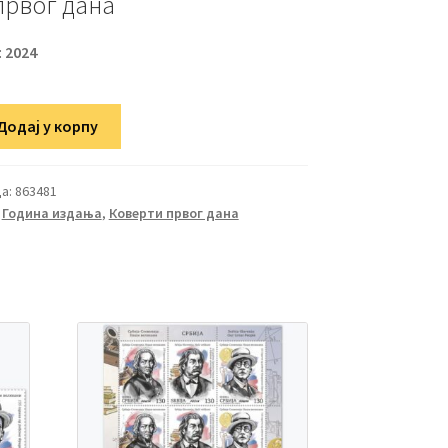
првог дана
:
2024
Додај у корпу
а:
863481
,
Година издања
,
Коверти првог дана