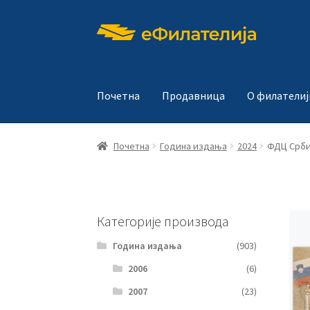
Прескочи
Скочи
на
на
навигацију
садржај
Почетна
Продавница
О филателиј
Почетна
Година издања
2024
ФДЦ Србиј
Категорије производа
Година издања
(903)
2006
(6)
2007
(23)