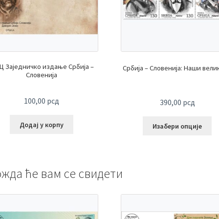
Ц Заједничко издање Србија –
Србија – Словенија: Наши вели
Словенија
100,00
рсд
390,00
рсд
Додај у корпу
Изабери опције
жда ће вам се свидети