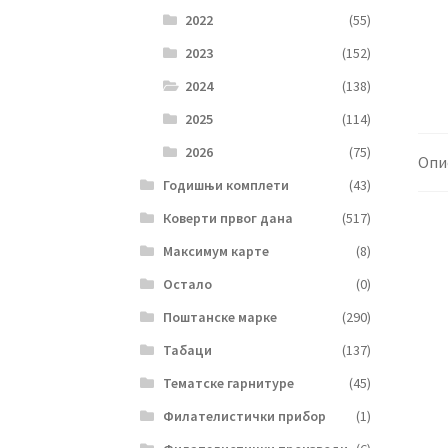
2022
(55)
2023
(152)
2024
(138)
2025
(114)
2026
(75)
Опи
Годишњи комплети
(43)
Коверти првог дана
(517)
Максимум карте
(8)
Остало
(0)
Поштанске марке
(290)
Табаци
(137)
Тематске гарнитуре
(45)
Филателистички прибор
(1)