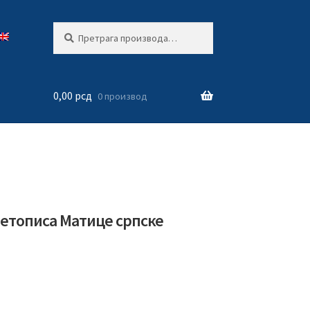
Претрага
Претражи
за:
0,00
рсд
0 производ
Летописа Матице српске