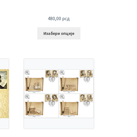
480,00
рсд
Изабери опције