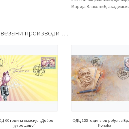
Марија Влаховић, академск
везани производи …
Ц 60 година емисије „Добро
ФДЦ 100 година од рођења Бр
јутро децо“
Ћопића