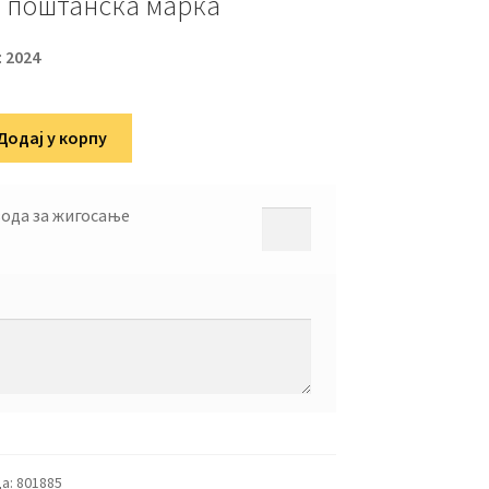
 поштанска марка
:
2024
Додај у корпу
вода за жигосање
а:
801885