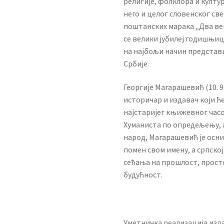
религије, фолклора и култур
него и целог словенског св
поштанских марака „Два ве
се велики јубилеј годишњиц
на најбољи начин представ
Србије.
Георгије Магарашевић (10. 9. 
историчар и издавач који ћ
најстаријег књижевног час
Хуманиста по опредељењу, а
народ, Магарашевић је осн
помен свом имену, а српској
сећања на прошлост, прост
будућност.
Уметничка реализација изд