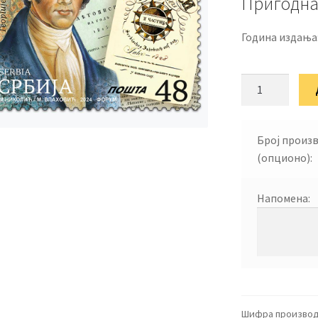
Пригодна
Година издања
Два
века
Летописа
Матице
Број произ
српске
(опционо):
количина
Напомена:
Шифра производ