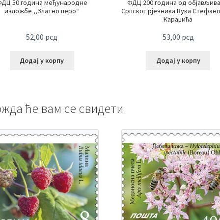
ФДЦ 50 година међународне
ФДЦ 200 година од објављив
изложбе ,,Златно перо“
Српског рјечника Вука Стефан
Караџића
52,00
рсд
53,00
рсд
Додај у корпу
Додај у корпу
жда ће вам се свидети