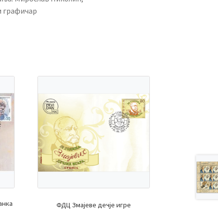
и графичар
анка
ФДЦ Змајеве дечје игре