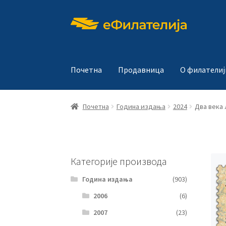
Прескочи
Скочи
на
на
навигацију
садржај
Почетна
Продавница
О филателиј
Почетна
Година издања
2024
Два века
Категорије производа
Година издања
(903)
2006
(6)
2007
(23)