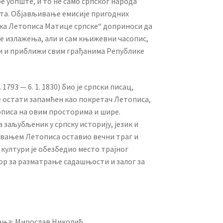
е уопште, и то не само српског народа
ета. Објављивање емисије пригодних
ка Летописа Матице српске“ доприноси да
е излажења, али и сам књижевни часопис,
и и приближи свим грађанима Републике
1793 — 6. 1. 1830) био је српски писац,
е остати запамћен као покретач Летописа,
описа на овим просторима и шире.
 заљубљеник у српску историју, језик и
ивањем Летописа оставио вечни траг и
 култури је обезбедио место трајног
ор за разматрање садашњости и залог за
ања: Мирослав Николић,