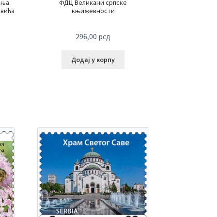
ања
ФДЦ Великани српске
овића
књижевности
296,00
рсд
Додај у корпу