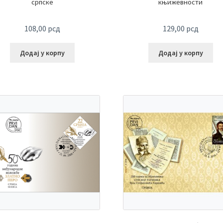
српске
књижевности
108,00
рсд
129,00
рсд
Додај у корпу
Додај у корпу