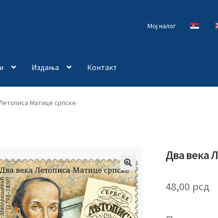
Мој налог
и
Издања
Контакт
 Летописа Матице српске
Два века 
🔍
48,00
рсд