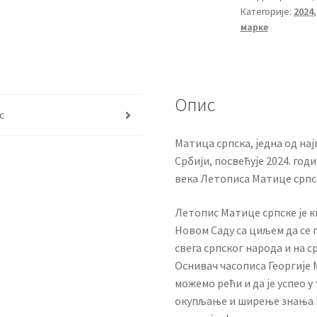
Категорије:
2024
марке
Опис
с
Матица српска, једна од на
Србији, посвећује 2024. го
века Летописа Матице српс
Летопис Матице српске је к
Новом Саду са циљем да се
свега српског народа и на с
Оснивач часописа Георгије 
можемо рећи и да је успео у
окупљање и ширење знања и