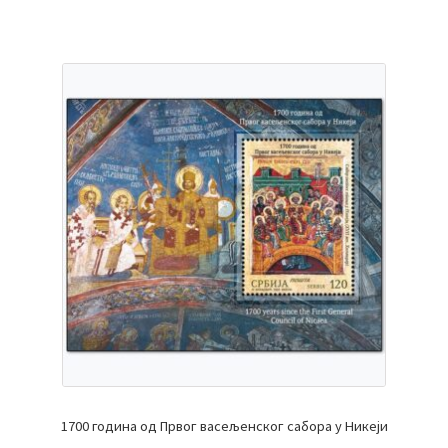
1700 година од Првог васељенског сабора у Никеји