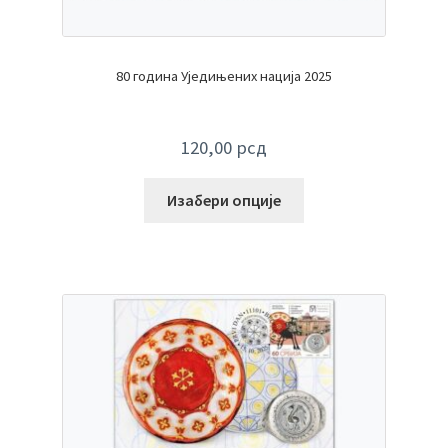
80 година Уједињених нација 2025
120,00
рсд
Изабери опције