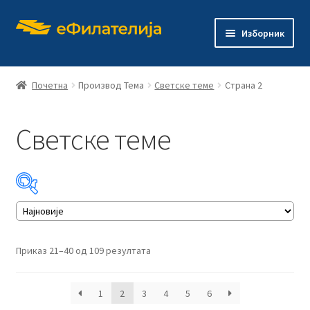
Прескочи
Скочи
Изборник
на
на
навигацију
садржај
Почетна
Производ Тема
Светске теме
Страна 2
Светске теме
Почетна
Продавница
Проши
О филателији
подређ
изборн
Проши
Издања
Сортирано
Приказ 21–40 од 109 резултата
подређ
по
изборн
најновијем
Контакт
1
2
3
4
5
6