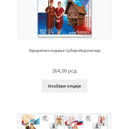
Заједничко издање Србија-Индонезија
264,00
рсд
Изабери опције