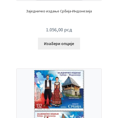
Заједничко издање Србија-Индонезија
1.056,00
рсд
Изабери опције