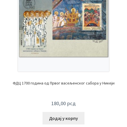
ФДЦ 1700 година од Првог васељенског сабора у Никеји
180,00
рсд
Додај у корпу