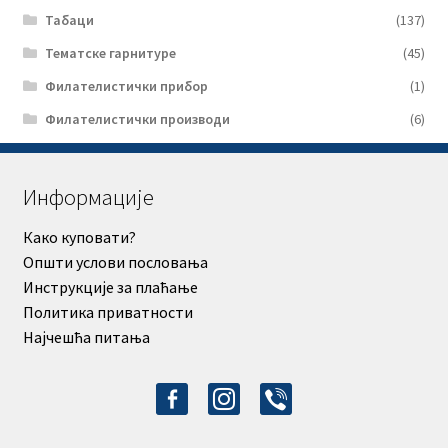
Табаци
(137)
Тематске гарнитуре
(45)
Филателистички прибор
(1)
Филателистички производи
(6)
Информације
Како куповати?
Општи услови пословања
Инструкције за плаћање
Политика приватности
Најчешћа питања
facebook-
instagram
viber
alt