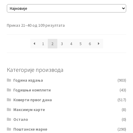
Сортирано
Приказ 21–40 од 109 резултата
по
најновијем
1
2
3
4
5
6
Категорије производа
Година издања
(903)
Годишњи комплети
(43)
Коверти првог дана
(517)
Максимум карте
(8)
Остало
(0)
Поштанске марке
(290)