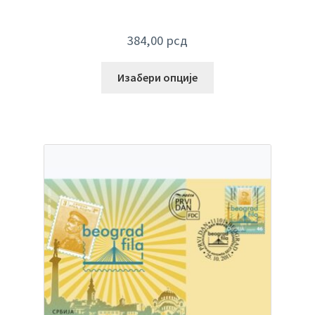
384,00
рсд
Изабери опције