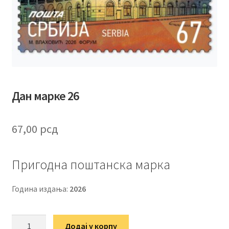
Дан марке 26
67,00
рсд
Пригодна поштанска марка
Година издања:
2026
Дан
Додај у корпу