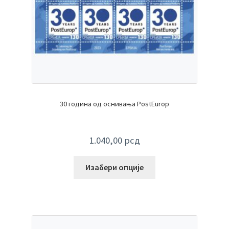
30 година од оснивања PostEurop
1.040,00
рсд
Изабери опције