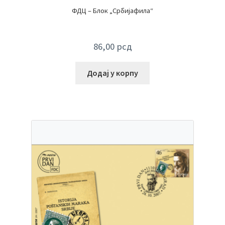
ФДЦ – Блок „Србијафила“
86,00
рсд
Додај у корпу