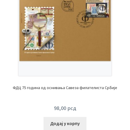
ФДЦ 75 година од оснивања Савеза филателиста Србије
98,00
рсд
Додај у корпу