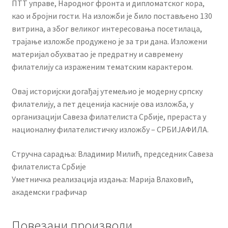
ПТТ управе, Народног фронта и дипломатског кора,
као и бројни гости. На изложби је било постављено 130
витрина, а због великог интересовања посетилаца,
трајање изложбе продужено је за три дана. Изложени
материјал обухватао је предратну и савремену
филателију са израженим тематским карактером.
Овај историјски догађај утемељио је модерну српску
филателију, а пет деценија касније ова изложба, у
организацији Савеза филателиста Србије, прераста у
националну филателистичку изложбу – СРБИЈАФИЛА.
Стручна сарадња: Владимир Милић, председник Савеза
филателиста Србије
Уметничка реализација издања: Марија Влаховић,
академски графичар
Повезани производи …