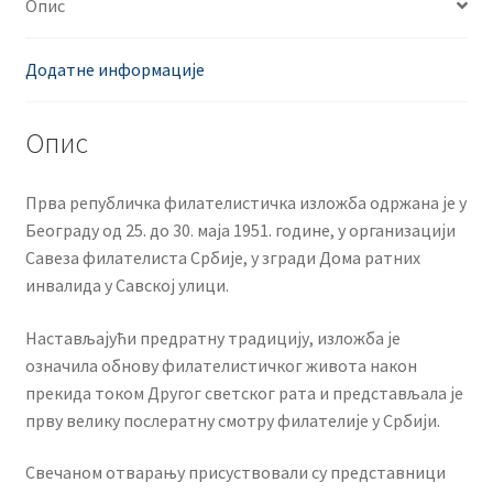
Опис
Додатне информације
Опис
Прва републичка филателистичка изложба одржана је у
Београду од 25. до 30. маја 1951. године, у организацији
Савеза филателиста Србије, у згради Дома ратних
инвалида у Савској улици.
Настављајући предратну традицију, изложба је
означила обнову филателистичког живота након
прекида током Другог светског рата и представљала је
прву велику послератну смотру филателије у Србији.
Свечаном отварању присуствовали су представници