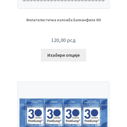
Филателистичка изложба Балканфила XIX
120,00
рсд
Изабери опције