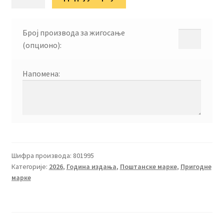
марке
26
количина
Број производа за жигосање
(опционо):
Напомена:
Шифра производа:
801995
Категорије:
2026
,
Година издања
,
Поштанске марке
,
Пригодне
марке