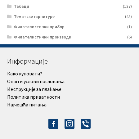
Табаци
(137)
Тематске гарнитуре
(45)
Филателистички прибор
(1)
Филателистички производи
(6)
Информације
Како куповати?
Општи услови пословања
Инструкције за плаћање
Политика приватности
Најчешћа питања
facebook-
instagram
viber
alt