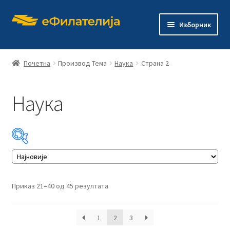
Прескочи
Скочи
Изборник
на
на
навигацију
садржај
Почетна
Производ Тема
Наука
Страна 2
Наука
Почетна
Продавница
Проши
О филателији
подређ
изборн
Проши
Издања
Сортирано
Приказ 21–40 од 45 резултата
подређ
по
изборн
најновијем
Контакт
1
2
3