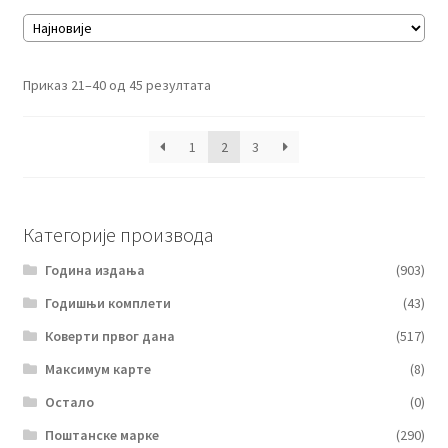
Сортирано
Приказ 21–40 од 45 резултата
по
најновијем
1
2
3
Категорије производа
Година издања
(903)
Годишњи комплети
(43)
Коверти првог дана
(517)
Максимум карте
(8)
Остало
(0)
Поштанске марке
(290)