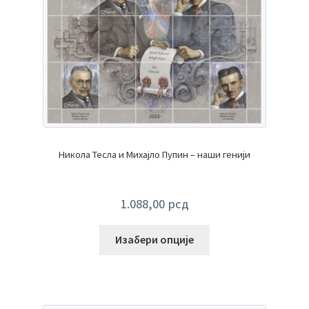
Никола Тесла и Михајло Пупин – наши генији
1.088,00
рсд
Изабери опције