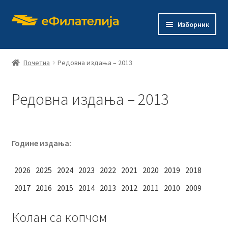
Прескочи
Скочи
Изборник
на
на
навигацију
садржај
Почетна
Редовна издања – 2013
Редовна издања – 2013
Почетна
Продавница
Године издања:
Проши
О филателији
подређ
2026
2025
2024
2023
2022
2021
2020
2019
2018
изборн
Проши
Издања
2017
2016
2015
2014
2013
2012
2011
2010
2009
подређ
изборн
Контакт
Колан са копчом