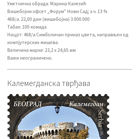
Уметничка обрада: Марина Калезић
Вишебојни офсет „Форум” Нови Сад; з.ч. 13 ¾
468/а. 22,00 дин (вишебојна) 3.000.000
Табак: 100 комада
Нацрт: 468/а Симболичан приказ цвета, направљен од
компјутерских мишева.
Величина марке: 23,2 x 24,65 мм
Важи неограничено.
Калемегданска тврђава