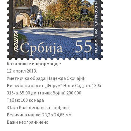
Каталошке информације
12. април 2013.
Уметничка обрада: Надежда Скочајић
Вишебојни офсет „Форум” Нови Сад; з.ч. 13 ¾
315/а. 55,00 дин (вишебојна) 200.000
Табак: 100 комада
315/а Калемегданска тврђава.
Величина марке: 23,2 x 24,65 мм
Важи неограничено.