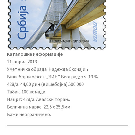
Каталошке информације
11. април 2013.
Уметничка обрада: Надежда Скочајић
Вишебојни офсет „ЗИН” Београд; з.ч. 13 ¾
428/а. 44,00 дин (вишебојна) 500.000
Табак: 100 комада
Нацрт: 428/а. Авалски торањ.
Величина марке: 22,5 х 25,5мм
Важи неограничено.