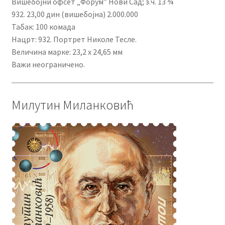
Вишебојни офсет „Форум” Нови Сад; з.ч. 13 ¾
932. 23,00 дин (вишебојна) 2.000.000
Табак: 100 комада
Нацрт: 932. Портрет Николе Тесле.
Величина марке: 23,2 x 24,65 мм
Важи неограничено.
Милутин Миланковић