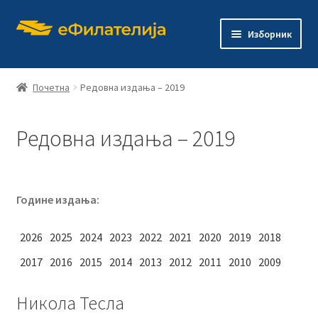
Прескочи
Скочи
Изборник
на
на
навигацију
садржај
Почетна
Редовна издања – 2019
Редовна издања – 2019
Почетна
Продавница
Године издања:
Проши
О филателији
подређ
2026
2025
2024
2023
2022
2021
2020
2019
2018
изборн
Проши
Издања
2017
2016
2015
2014
2013
2012
2011
2010
2009
подређ
изборн
Контакт
Никола Тесла