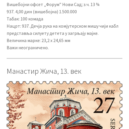
Вишебојни офсет „Форум” Нови Сад; з.ч. 13 ¾
937. 4,00 дин (вишебојна) 1.500.000
Табак: 100 комада
Нацрт: 937. Дечја рука на комјутерском мишу чији кабл
представља силуету детета у загрљају мајке.
Величина марке: 23,2 x 24,65 мм
Важи неограничено.
Манастир Жича, 13. век