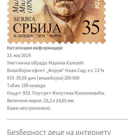
Каталошке информације
23. мај 2019.
Уметничка обрада: Марина Калезић
Вишебојни офсет „Форум” Нови Сад; з.ч. 13 ¾
933. 35,00 дин (вишебојна) 200.000
Табак: 100 комада
Нацрт: 933. Портрет Милутина Миланковића.
Величина марке: 23,2 x 24,65 мм
Важи неограничено.
Безбедност деце на интернету