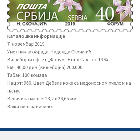
Каталошке информације
7. новембар 2019.
Уметничка обрада: Надежда Скочајић
Вишебојни офсет „Форум” Нови Сад; з.ч. 13 ¾
960. 40,00 дин (вишебојна) 200.000
Табак: 100 комада
Нацрт: 960. Цвет Дебеле коке са медоносном пчелом на
њему.
Величина марке: 23,2 x 24,65 мм
Важи неограничено.