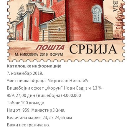
Каталошке информације
7. новембар 2019.
Уметничка обрада: Мирослав Николић
Вишебојни офсет „Форум” Нови Сад; з.ч. 13 ¾
959. 27,00 дин (вишебојна) 4.000.000
Табак: 100 комада
Нацрт: 959. Манастир Жича.
Величина марке: 23,2 x 24,65 мм
Важи неограничено.