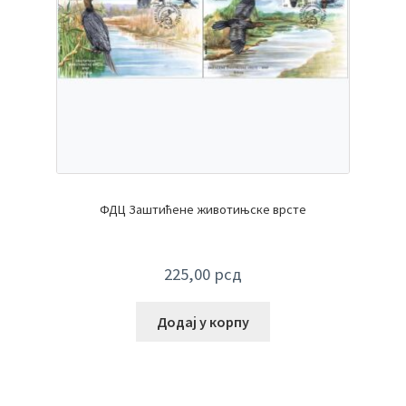
ФДЦ Заштићене животињске врсте
225,00
рсд
Додај у корпу