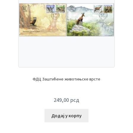
ФДЦ Заштићене животињске врсте
249,00
рсд
Додај у корпу