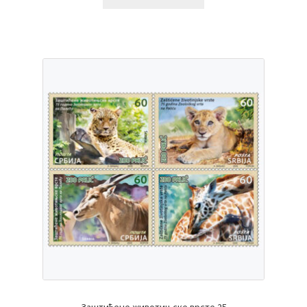
Заштићене животињске врсте 25