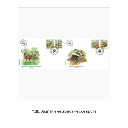
ФДЦ Заштићене животињске врсте