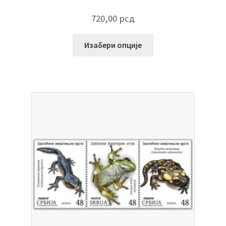
720,00
рсд
Изабери опције