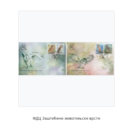
ФДЦ Заштићене животињске врсте