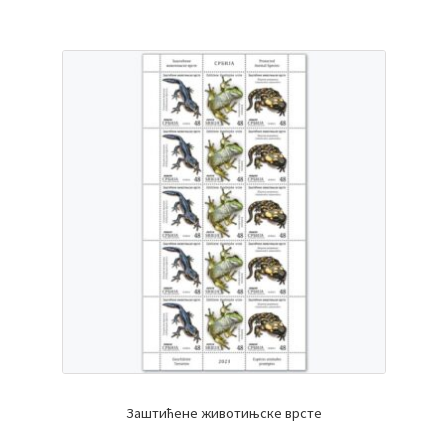
Заштићене животињске врсте