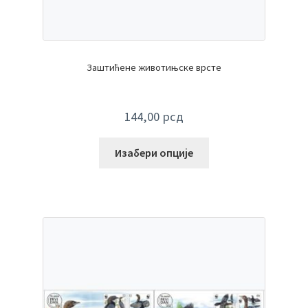
Заштићене животињске врсте
144,00
рсд
Изабери опције