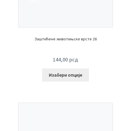
Заштићене животињске врсте 26
144,00
рсд
Изабери опције