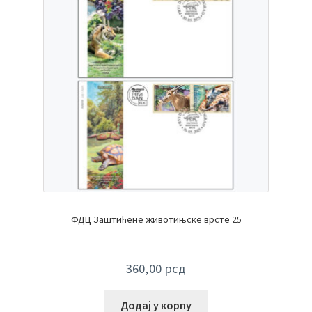
ФДЦ Заштићене животињске врсте 25
360,00
рсд
Додај у корпу