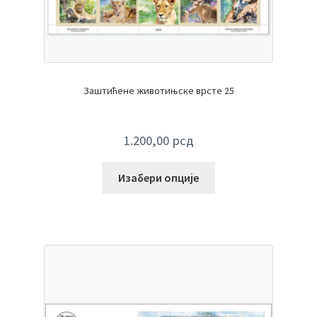
Заштићене животињске врсте 25
1.200,00
рсд
Изабери опције