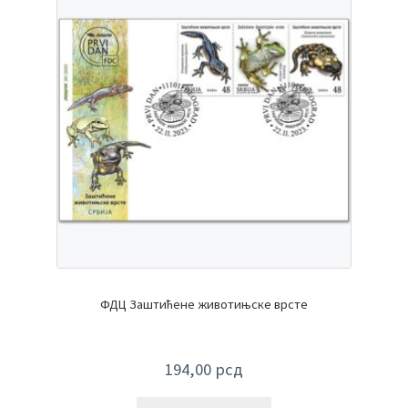
ФДЦ Заштићене животињске врсте
194,00
рсд