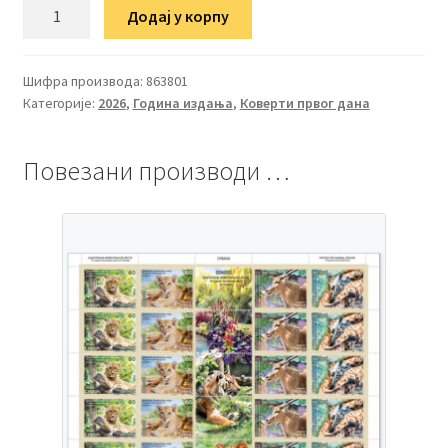
ФДЦ
Додај у корпу
Заштићене
животињске
врсте
Шифра производа:
863801
Категорије:
2026
,
Година издања
,
Коверти првог дана
26
количина
Повезани производи …