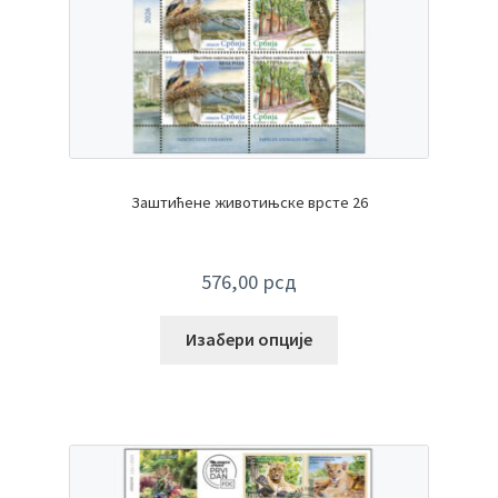
Заштићене животињске врсте 26
576,00
рсд
Изабери опције