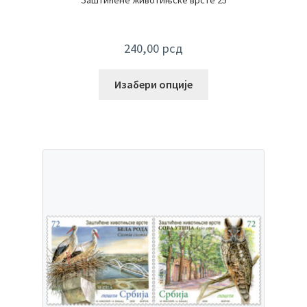
240,00
рсд
Изабери опције