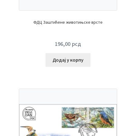
ФДЦ Заштићене животињске врсте
196,00
рсд
Додај у корпу