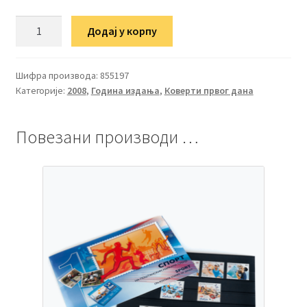
ФДЦ
Додај у корпу
100
година
светске
Шифра производа:
855197
Категорије:
2008
,
Година издања
,
Коверти првог дана
пливачке
организације
-
Повезани производи …
ФИНА
количина