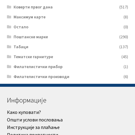
Коверти првог дана
(517)
Максимум карте
(8)
Остало
(0)
Поштанске марке
(290)
Табаци
(137)
Тематске гарнитуре
(45)
Филателистички прибор
(1)
Филателистички производи
(6)
Информације
Како куповати?
Општи услови пословања
Инструкције за плаћање
Политика приватности