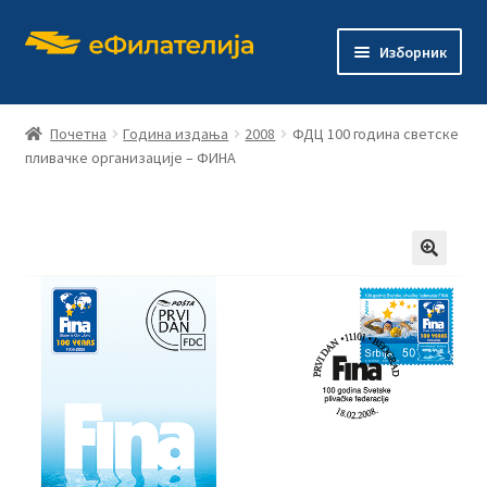
Прескочи
Скочи
Изборник
на
на
навигацију
садржај
Почетна
Година издања
2008
ФДЦ 100 година светске
пливачке организације – ФИНА
Почетна
Продавница
🔍
Проши
О филателији
подређ
изборн
Проши
Издања
подређ
изборн
Контакт