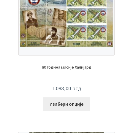
80 година мисије Халијард
1.088,00
рсд
Изабери опције