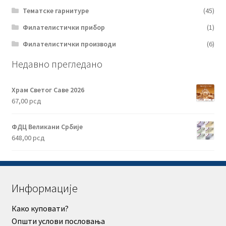
Тематске гарнитуре
(45)
Филателистички прибор
(1)
Филателистички производи
(6)
Недавно прегледано
Храм Светог Саве 2026
67,00
рсд
ФДЦ Великани Србије
648,00
рсд
Информације
Како куповати?
Општи услови пословања