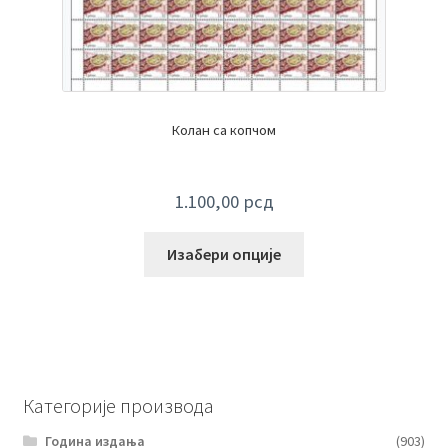
Колан са копчом
1.100,00
рсд
Изабери опције
Категорије производа
Година издања
(903)