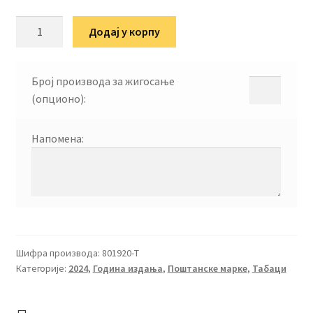
80
Додај у корпу
година
ослобођења
Београда
Број производа за жигосање
и
(опционо):
Србије
количина
Напомена:
Шифра производа:
801920-Т
Категорије:
2024
,
Година издања
,
Поштанске марке
,
Табаци