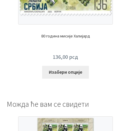
80 година мисије Халијард
136,00
рсд
Изабери опције
Можда ће вам се свидети