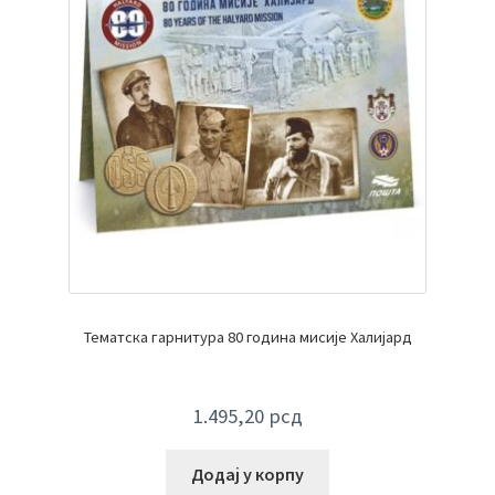
Тематска гарнитура 80 година мисије Халијард
1.495,20
рсд
Додај у корпу