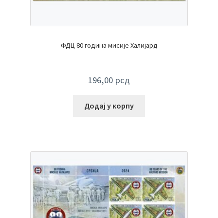
ФДЦ 80 година мисије Халијард
196,00
рсд
Додај у корпу