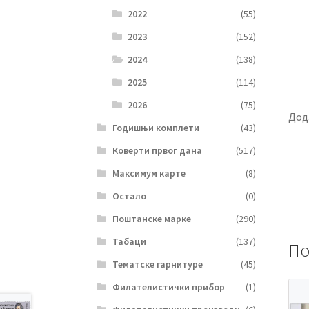
2022
(55)
2023
(152)
2024
(138)
2025
(114)
2026
(75)
Дод
Годишњи комплети
(43)
Коверти првог дана
(517)
Максимум карте
(8)
Остало
(0)
Поштанске марке
(290)
Табаци
(137)
По
Тематске гарнитуре
(45)
Филателистички прибор
(1)