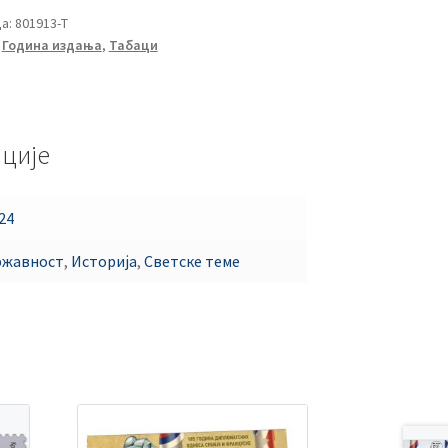
а:
801913-Т
,
Година издања
,
Табаци
ције
24
жавност
,
Историја
,
Светске теме