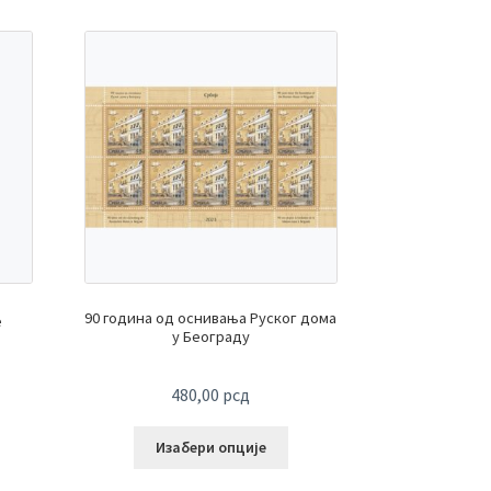
90 година од оснивања Руског дома
е
у Београду
480,00
рсд
Изабери опције