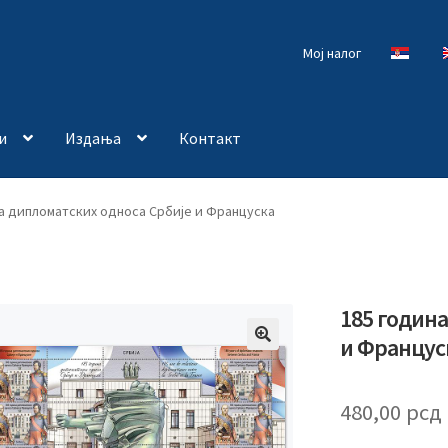
Мој налог
и
Издања
Контакт
а дипломатских односа Србије и Француска
185 годин
и Францус
🔍
480,00
рсд