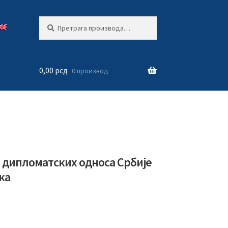
Претрага
Претражи
за:
0,00
рсд
0 производ
а дипломатских односа Србије
ка