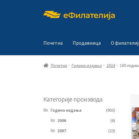
Прескочи
Скочи
на
на
навигацију
садржај
Почетна
Продавница
О филателиј
Почетна
Година издања
2024
185 годин
Категорије производа
Година издања
(903)
2006
(6)
2007
(23)