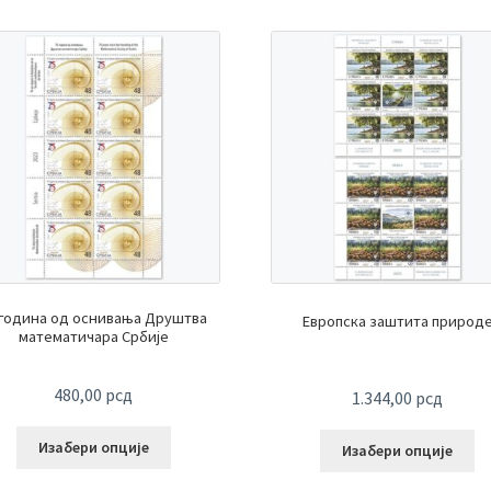
 година од оснивања Друштва
Европска заштита природ
математичара Србије
480,00
рсд
1.344,00
рсд
Изабери опције
Изабери опције