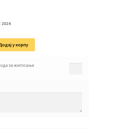
:
2024
Додај у корпу
вода за жигосање