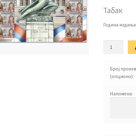
Табак
Година издања
185
година
дипломатских
односа
Број произ
Србије
(опционо):
и
Француска
Напомена:
количина