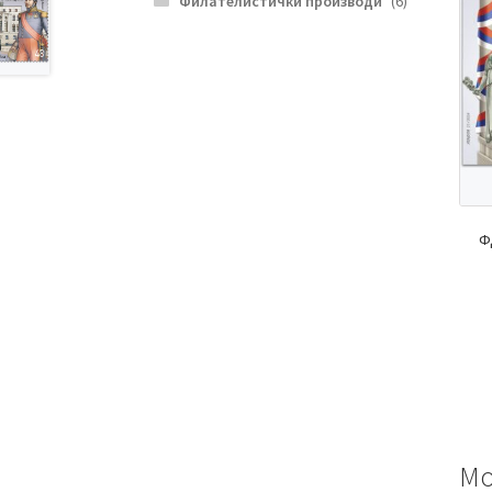
Филателистички производи
(6)
Ф
Мо