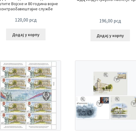
тите Војске и 80 година војне
контраобавештајне службе
120,00
рсд
196,00
рсд
Додај у корпу
Додај у корпу