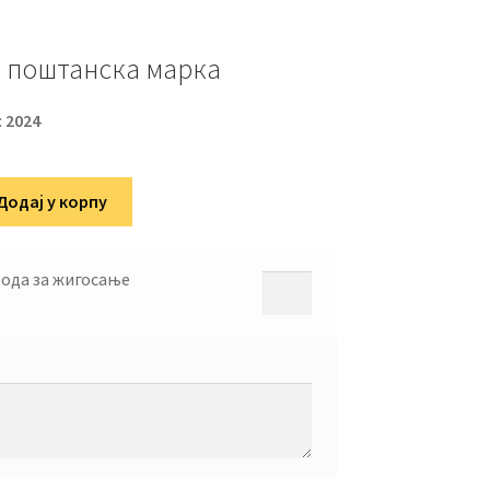
 поштанска марка
:
2024
Додај у корпу
вода за жигосање
тајне