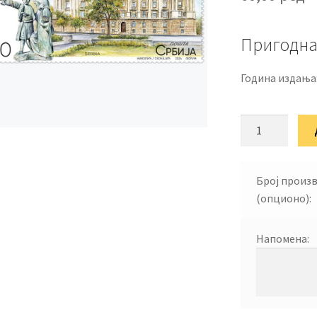
Пригодна
Година издања
185
година
безбедносне
заштите
Број произ
Војске
(опционо):
и
80
Напомена:
година
војне
контраобавеш
службе
количина