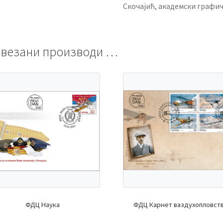
Скочајић, академски графи
везани производи …
ФДЦ Наука
ФДЦ Карнет ваздухопловст