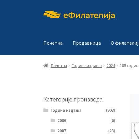
Прескочи
Скочи
на
на
навигацију
садржај
Почетна
Продавница
О филателиј
Почетна
Година издања
2024
185 годин
Категорије производа
Година издања
(903)
2006
(6)
2007
(23)