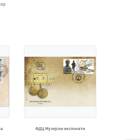
чар
ва
ФДЦ Музејски експонати