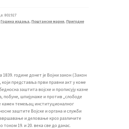
а:
801927
,
Година издања
,
Поштанске марке
,
Пригодне
а 1839. године донет је Војни закон (Закон
, који представља први правни акт у коме
едносна заштита војске и прописују казне
ва, побуне, шпијунаже и против „слободе
 је камен темељац институционалног
носне заштите Војске и органа и служби
усавршавање и деловање кроз различите
 током 19. и 20. века све до данас.