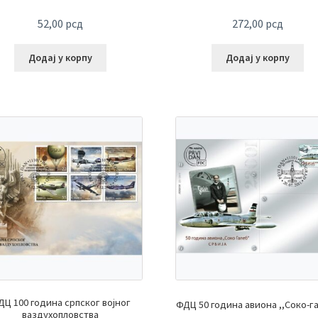
52,00
рсд
272,00
рсд
Додај у корпу
Додај у корпу
ДЦ 100 година српског војног
ФДЦ 50 година авиона ,,Соко-г
ваздухопловства