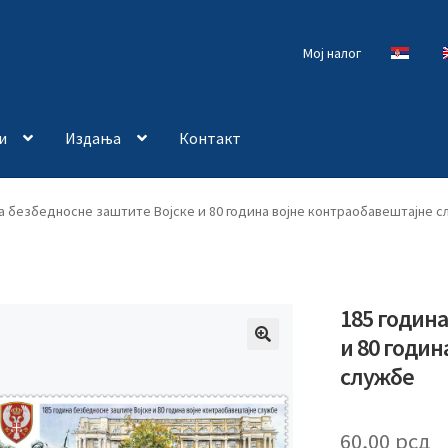
Мој налог
и
Издања
Контакт
а безбедносне заштите Војске и 80 година војне контраобавештајне с
185 годин
и 80 годин
🔍
службе
60,00
рсд