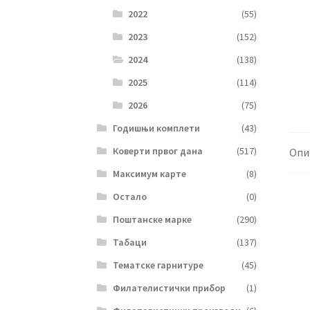
2022
(55)
2023
(152)
2024
(138)
2025
(114)
2026
(75)
Годишњи комплети
(43)
Коверти првог дана
(517)
Опи
Максимум карте
(8)
Остало
(0)
Поштанске марке
(290)
Табаци
(137)
Тематске гарнитуре
(45)
Филателистички прибор
(1)