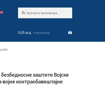
Претрага
Претражи
за:
0,00
рсд
0 производ
лужбе
а безбедносне заштите Војске
а војне контраобавештајне