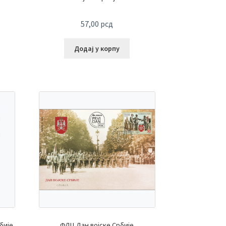
57,00
рсд
Додај у корпу
бије
ФДЦ Дан војске Србије