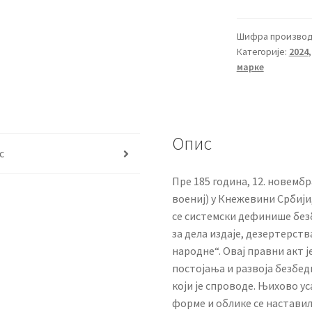
Шифра производ
Категорије:
2024
марке
Опис
с
Пре 185 година, 12. новембр
воениј) у Кнежевини Србији
се системски дефинише безб
за дела издаје, дезертерст
народне“. Овај правни акт
постојања и развоја безбед
који је спроводе. Њихово 
форме и облике се наставило