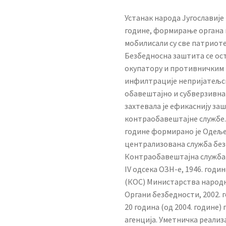
Устанак народа Југославије
године, формирање органа 
мобилисали су све патриоте
Безбедносна заштита се ос
окупатору и противничким
инфилтрације непријатељск
обавештајно и субверзивна
захтевала је ефикаснију з
контраобавештајне службе. У
године формирано је Одеље
централизована служба безбе
Контраобавештајна служба у
IV одсека ОЗН-е, 1946. год
(КОС) Министарства народне
Органи безбедности, 2002. 
20 година (од 2004. године
агенција. Уметничка реали