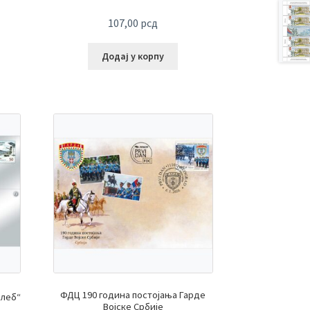
107,00
рсд
Додај у корпу
ФДЦ 190 година постојања Гарде
алеб“
Војске Србије