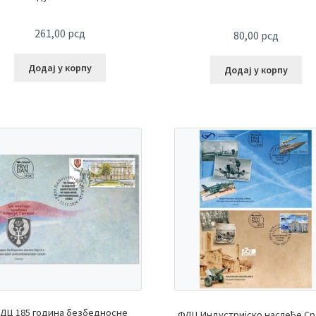
261,00
рсд
80,00
рсд
Додај у корпу
Додај у корпу
ДЦ 185 година безбедносне
ФДЦ Индустријско наслеђе Ср