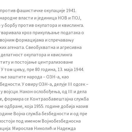
 против фашистичке окупације 1941.
народне власти и јединица НОВ и ПОЈ,
 у борбу против окупатора и квислинга.
тваривала кроз прикупљање података о
 војним формацијама и спречавању
их агената. Свеобухватна и агресивна
 делатност окупатора и квислинга
аштиту и постојање централизоване
 том циљу, пре 80 година, 13. маја 1944.
ње заштите народа – ОЗН-а, као
дности. У овиру ОЗН-а, делује III одсек –
 војсци. Након ослобођења, од III и дела
ине, формира се Контраобавештајна служба
 одбране, која 1955. године добија назив
године Војна служба безбедности и од пре
) постоји под именом Војнобезбедносна
зација: Мирослав Николић и Надежда