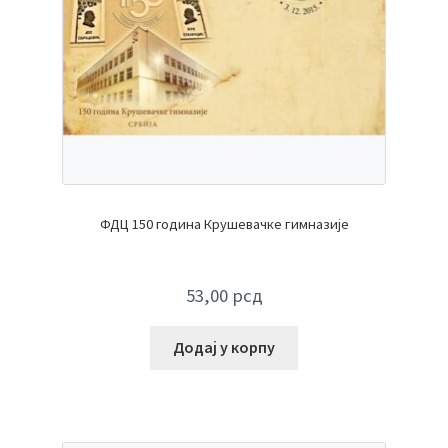
ФДЦ 150 година Крушевачке гимназије
53,00
рсд
Додај у корпу