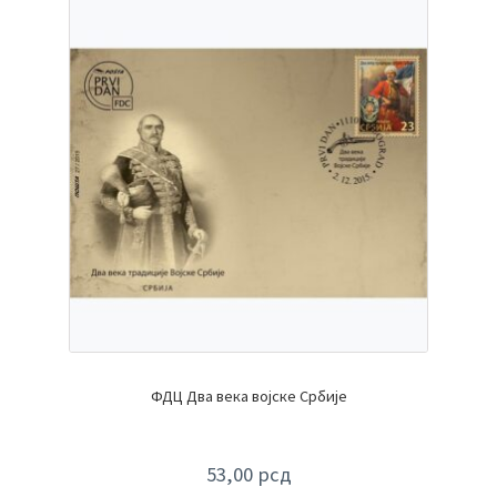
ФДЦ Два века војске Србије
53,00
рсд