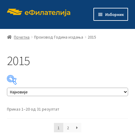
Прескочи
Скочи
Изборник
на
на
навигацију
садржај
Почетна
Производ Година издања
2015
2015
Почетна
Продавница
Проши
О филателији
подређ
изборн
Проши
Издања
Сортирано
Приказ 1–20 од 31 резултат
подређ
по
изборн
најновијем
Контакт
1
2