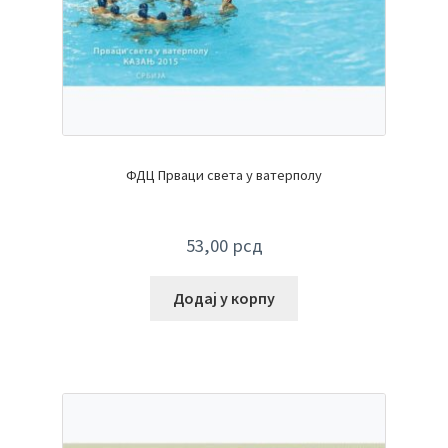
ФДЦ Прваци света у ватерполу
53,00
рсд
Додај у корпу