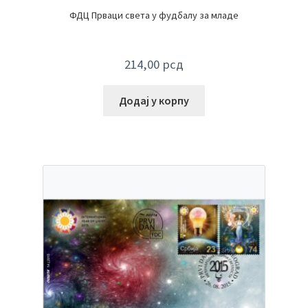
ФДЦ Прваци света у фудбалу за младе
214,00
рсд
Додај у корпу