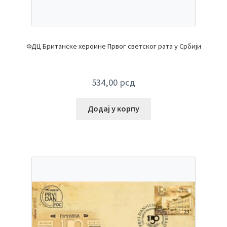
ФДЦ Британске хероине Првог светског рата у Србији
534,00
рсд
Додај у корпу