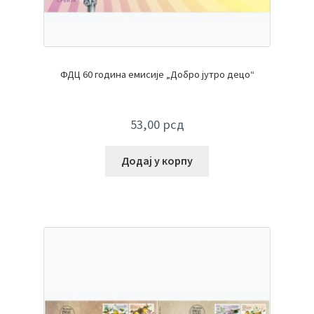
ФДЦ 60 година емисије „Добро јутро децо“
53,00
рсд
Додај у корпу