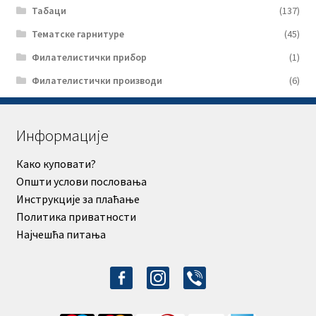
Табаци
(137)
Тематске гарнитуре
(45)
Филателистички прибор
(1)
Филателистички производи
(6)
Информације
Како куповати?
Општи услови пословања
Инструкције за плаћање
Политика приватности
Најчешћа питања
facebook-
instagram
viber
alt