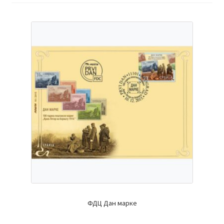
ФДЦ Дан марке