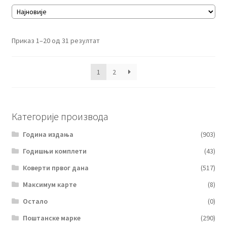
Сортирано
Приказ 1–20 од 31 резултат
по
најновијем
1
2
Категорије производа
Година издања
(903)
Годишњи комплети
(43)
Коверти првог дана
(517)
Максимум карте
(8)
Остало
(0)
Поштанске марке
(290)