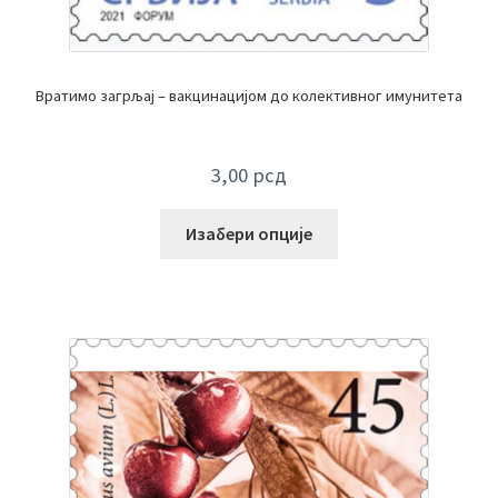
Вратимо загрљај – вакцинацијом до колективног имунитета
3,00
рсд
Изабери опције