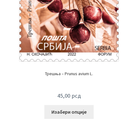
Трешња – Prunus avium L.
45,00
рсд
Изабери опције