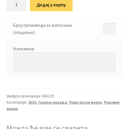
Водопија
Додај у корпу
-
Cichorium
intybu
Број производа за жигосање
L.
(опционо):
2023
количина
Напомена:
Шифра производа:
863135
Категорије:
2023
,
Година издања
,
Поштанске марке
,
Редовне
марке
Можда ће вам се свидети