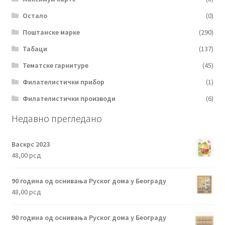
Остало
(0)
Поштанске марке
(290)
Табаци
(137)
Тематске гарнитуре
(45)
Филателистички прибор
(1)
Филателистички производи
(6)
Недавно прегледано
Васкрс 2023
48,00
рсд
90 година од оснивања Руског дома у Београду
48,00
рсд
90 година од оснивања Руског дома у Београду