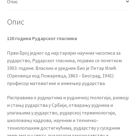
Опис
Опис
120 година Рударског гласника
Први број једног од најстаријих научних часописа за
рударство, Рударског гласника, појавио се почетком
1903. године. Власник и уредник био је Петар Илић
(Ореовица код Пожаревца, 1863 – Београд, 1941)
професор математике и инжењер рударства.
Расправама о рудиштима и рудничкој геологији, развоју
и стању рударства у Србији, отварању рудника и
улагањима у рударство, рударској терминологији,
школовању кадрова, научним и техничко-
технолопшким достигнућима, рударству у суседним
земљама и у свету, рударском законодавству и