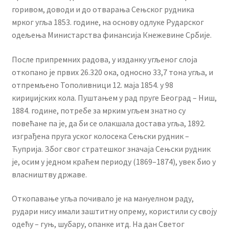
горивом, доводи и до отварања Сењског рудника
мрког угља 1853. године, на основу одлуке Рударског
одељења Министарства финансија Кнежевине Србије.
После припремних радова, у изданку угљеног слоја
откопано је првих 26.320 ока, односно 33,7 тона угља, и
отпремљено Тополивници 12. маја 1854. у 98
кириџијских кола. Пуштањем у рад пруге Београд – Ниш,
1884. године, потребе за мрким угљем знатно су
повећане па је, да би се олакшала достава угља, 1892.
изграђена пруга уског колосека Сењски рудник –
Ћуприја. Због свог стратешког значаја Сењски рудник
је, осим у једном краћем периоду (1869–1874), увек био у
власништву државе.
Откопавање угља почивало је на мануелном раду,
рудари нису имали заштитну опрему, користили су своју
одећу – гуњ, шубару, опанке итд. На дан Светог