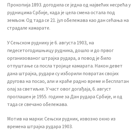
Прокопија 1893. догодила се једна од највећих несрећа у
рудницима Србије, када је цела смена остала под
земљом. Од тада се 21. јул обележава као дан сећања на
страдале камарате.
У Сењском руднику је 6. августа 1903, на
педесетогодишњицу рудника, дошло и до првог
организованог штрајка рудара, а повод је било
отпуштање са посла тројице камарата. Након девет
дана штрајка, рудари су изборили повратак својих
другова на посао, али и краће радно време и бесплатан
олај за светиљке. У част овог догађаја, 6. август
проглашен је 1955. године за Дан рудара Србије, и од
тада се свечано обележава.
Мотив на марки: Сењски рудник, извозно окно из
времена штрајка рудара 1903.