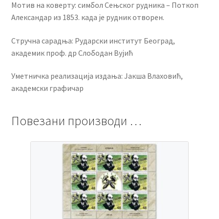
Мотив на коверту: симбол Сењског рудника – Поткоп
Александар из 1853. када је рудник отворен.
Стручна сарадња: Рударски институт Београд,
академик проф. др Слободан Вујић
Уметничка реализација издања: Јакша Влаховић,
академски графичар
Повезани производи …