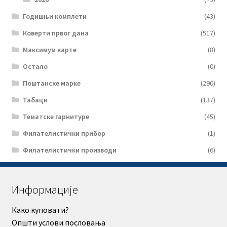
Годишњи комплети
(43)
Коверти првог дана
(517)
Максимум карте
(8)
Остало
(0)
Поштанске марке
(290)
Табаци
(137)
Тематске гарнитуре
(45)
Филателистички прибор
(1)
Филателистички производи
(6)
Информације
Како куповати?
Општи услови пословања