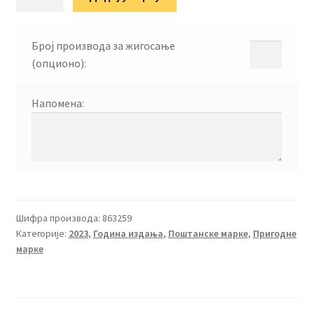
количина
Број производа за жигосање
(опционо):
Напомена:
Шифра производа:
863259
Категорије:
2023
,
Година издања
,
Поштанске марке
,
Пригодне
марке