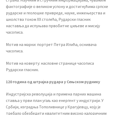
страна. Научним и стручним информацијама, чувањем
фактографије о великом успону и достигнућима српске
рударске и геолошке привреде, науке, инжењерства и
школства током ХХ столећа, Рударски гласник
наставља да испуњава првобитне циљеве и мисију
часописа.
Мотив на марки: портрет Петра Илића, оснивача
часописа.
Мотив на коверту: насловне странице часописа
Рударски гласник.
120 година од штрајка рудара у Сењском руднику
Индустријска револуција и примена парних машина
ставља у први план угаљ као енергент у индустрији. У
Србији, изградња Тополивнице у Крагујевцу, коју је
требало обезбедити квалитетним високо калоричним