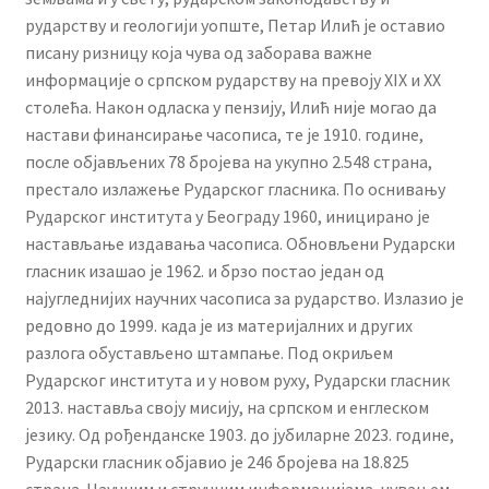
рударству и геологији уопште, Петар Илић је оставио
писану ризницу која чува од заборава важне
информације о српском рударству на превоју XIX и XX
столећа. Након одласка у пензију, Илић није могао да
настави финансирање часописа, те је 1910. године,
после објављених 78 бројева на укупно 2.548 страна,
престало излажење Рударског гласника. По оснивању
Рударског института у Београду 1960, инициранo је
настављање издавања часописа. Обновљени Рударски
гласник изашао је 1962. и брзо постао један од
најугледнијих научних часописа за рударство. Излазио je
редовно до 1999. када је из материјалних и других
разлога обустављено штампање. Под окриљем
Рударског института и у новом руху, Рударски гласник
2013. наставља своју мисију, на српском и енглеском
језику. Од рођенданске 1903. до јубиларне 2023. године,
Рударски гласник објавио је 246 бројева на 18.825