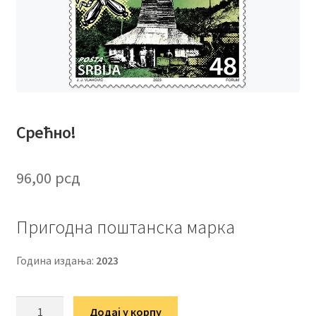
Срећно!
96,00
рсд
Пригодна поштанска марка
Година издања:
2023
Срећно!
Додај у корпу