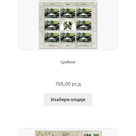
Срећно!
768,00
рсд
Изабери опције