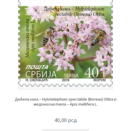
Дебела кока – Hylotelephium spectabile (Boreau) Ohba и
медоносна пчела – Apis mellifera L.
40,00
рсд