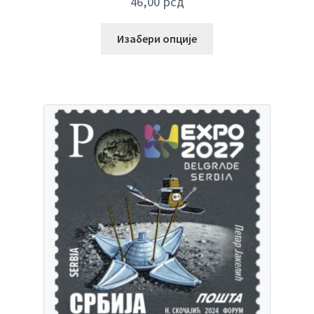
46,00
рсд
Изабери опције