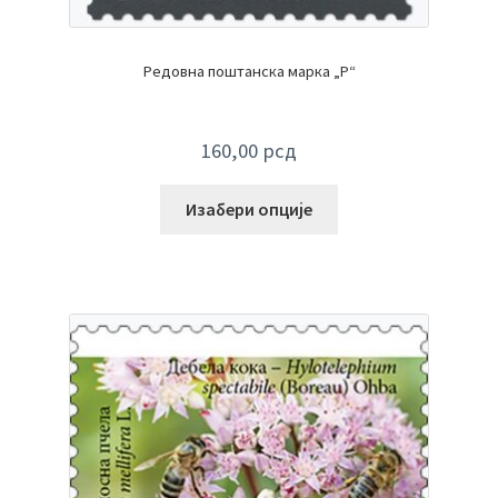
Редовна поштанска марка „P“
160,00
рсд
Изабери опције