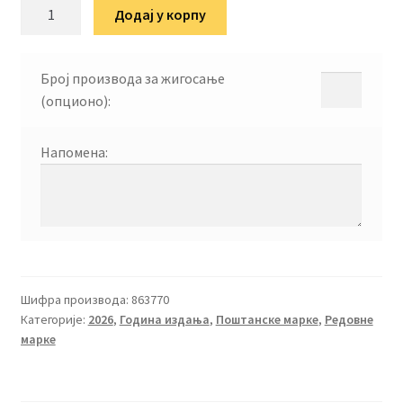
Редовна
Додај у корпу
марка
Љубимци
ПАС
Број производа за жигосање
2026
(опционо):
количина
Напомена:
Шифра производа:
863770
Категорије:
2026
,
Година издања
,
Поштанске марке
,
Редовне
марке