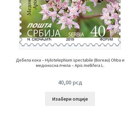
Дебела кока – Hylotelephium spectabile (Boreau) Ohba и
медоносна пчела – Apis mellifera L.
40,00
рсд
Изабери опције