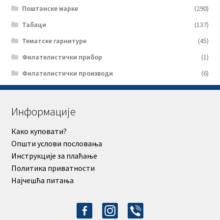
Поштанске марке
(290)
Табаци
(137)
Тематске гарнитуре
(45)
Филателистички прибор
(1)
Филателистички производи
(6)
Информације
Како куповати?
Општи услови пословања
Инструкције за плаћање
Политика приватности
Најчешћа питања
facebook-
instagram
viber