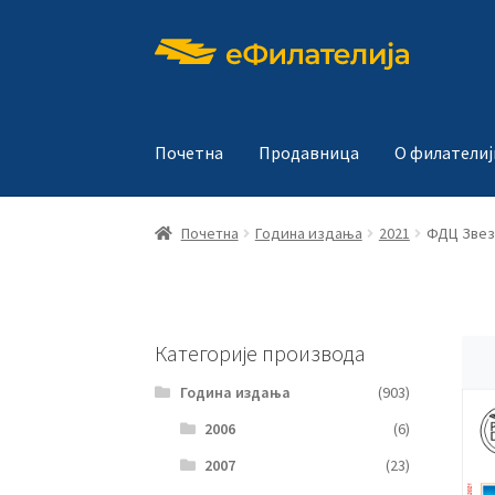
Прескочи
Скочи
на
на
навигацију
садржај
Почетна
Продавница
О филателиј
Почетна
Година издања
2021
ФДЦ Звез
Категорије производа
Година издања
(903)
2006
(6)
2007
(23)