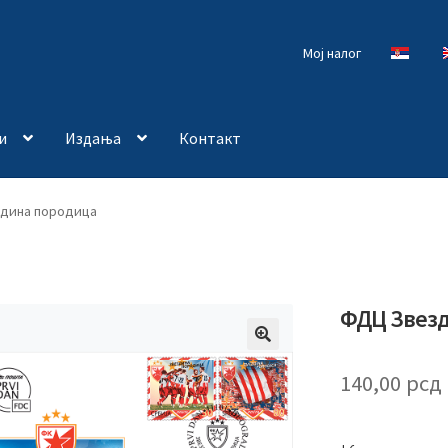
Мој налог
и
Издања
Контакт
дина породица
ФДЦ Звезд
🔍
140,00
рсд