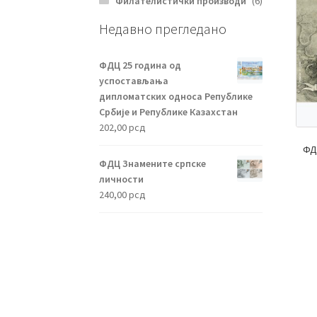
Филателистички производи
(6)
Недавно прегледано
ФДЦ 25 година од
успостављања
дипломатских односа Републике
Србије и Републике Казахстан
202,00
рсд
ФД
ФДЦ Знамените српске
личности
240,00
рсд