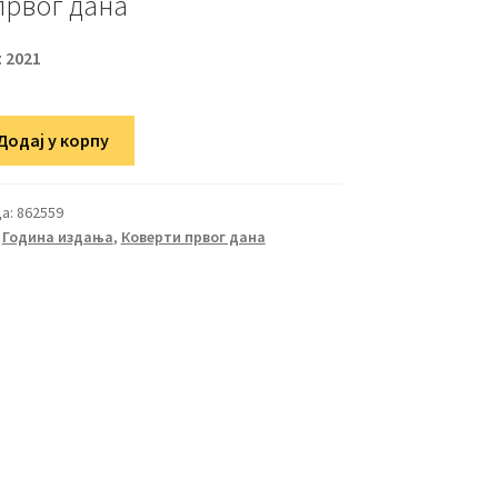
првог дана
:
2021
Додај у корпу
а:
862559
,
Година издања
,
Коверти првог дана