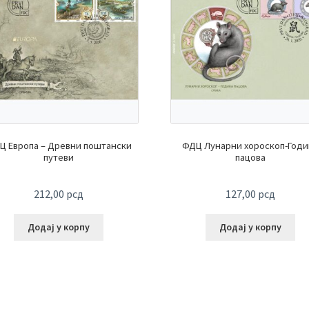
Ц Европа – Древни поштански
ФДЦ Лунарни хороскоп-Годи
путеви
пацова
212,00
рсд
127,00
рсд
Додај у корпу
Додај у корпу