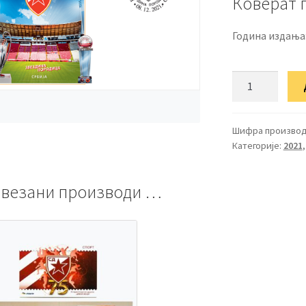
Коверат 
Година издања
ФДЦ
Звездина
породица
количина
Шифра производ
Категорије:
2021
везани производи …