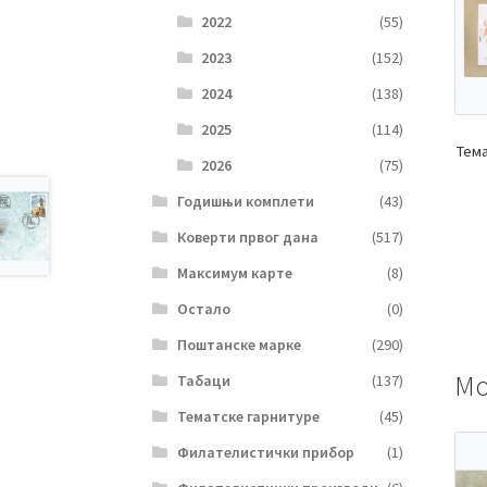
2022
(55)
2023
(152)
2024
(138)
2025
(114)
Тем
2026
(75)
Годишњи комплети
(43)
Коверти првог дана
(517)
Максимум карте
(8)
Остало
(0)
Поштанске марке
(290)
Мо
Табаци
(137)
Тематске гарнитуре
(45)
Филателистички прибор
(1)