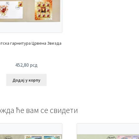
атска гарнитура Црвена Звезда
452,80
рсд
Додај у корпу
жда ће вам се свидети