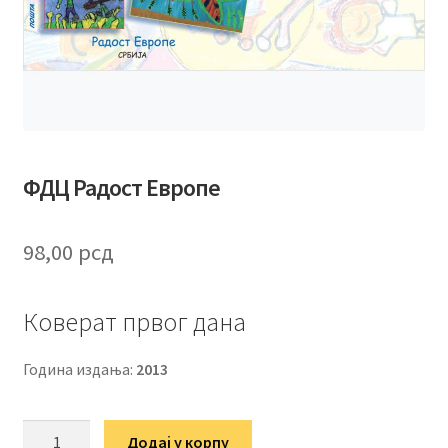
ФДЦ Радост Европе
98,00
рсд
Коверат првог дана
Година издања:
2013
ФДЦ
Додај у корпу