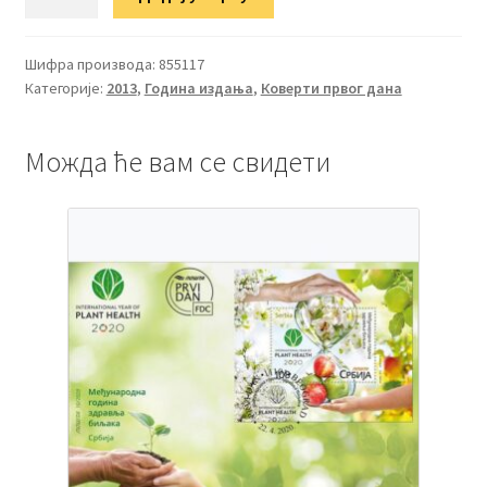
Радост
Европе
количина
Шифра производа:
855117
Категорије:
2013
,
Година издања
,
Коверти првог дана
Можда ће вам се свидети