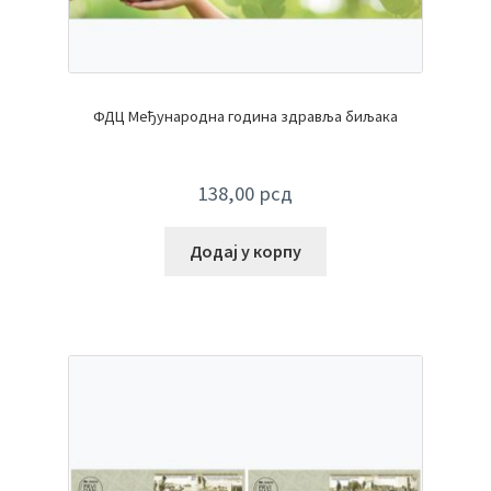
ФДЦ Међународна година здравља биљака
138,00
рсд
Додај у корпу