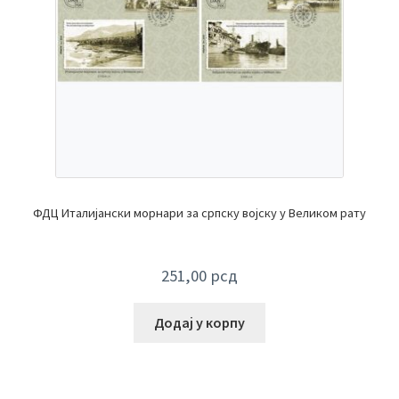
ФДЦ Италијански морнари за српску војску у Великом рату
251,00
рсд
Додај у корпу