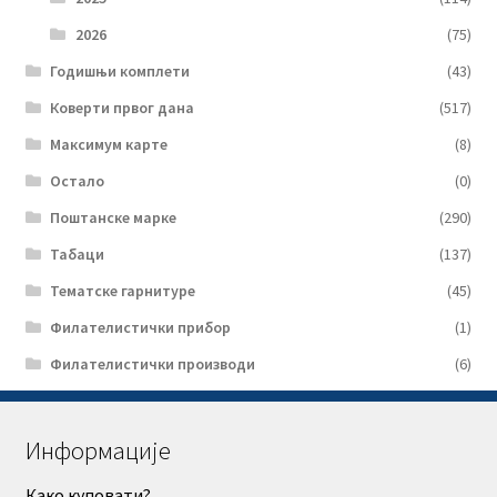
2026
(75)
Годишњи комплети
(43)
Коверти првог дана
(517)
Максимум карте
(8)
Остало
(0)
Поштанске марке
(290)
Табаци
(137)
Тематске гарнитуре
(45)
Филателистички прибор
(1)
Филателистички производи
(6)
Информације
Како куповати?