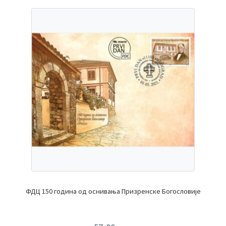
ФДЦ 150 година од оснивања Призренске Богословије