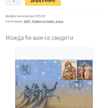
Додај у корпу
Опсерваторија
количина
Шифра производа:
855169
Категорије:
2007
,
Коверти првог дана
Можда ће вам се свидети