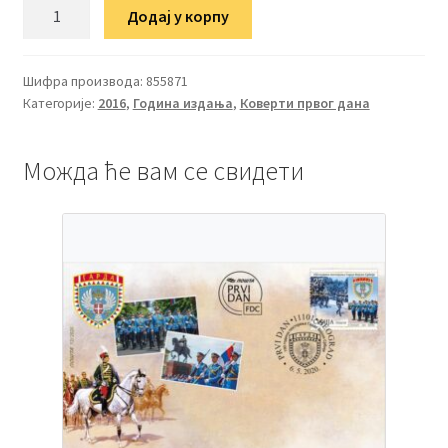
ФДЦ
Додај у корпу
Музејски
експонати
количина
Шифра производа:
855871
Категорије:
2016
,
Година издања
,
Коверти првог дана
Можда ће вам се свидети