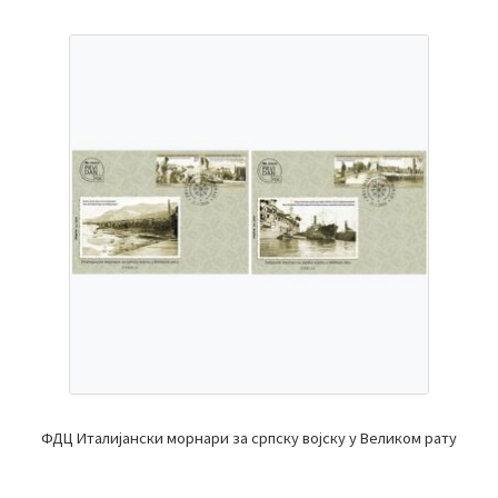
ФДЦ Италијански морнари за српску војску у Великом рату