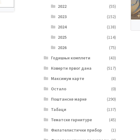
2022
(55)
2023
(152)
2024
(138)
2025
(114)
2026
(75)
Годишњи комплети
(43)
Коверти првог дана
(517)
Максимум карте
(8)
Остало
(0)
Поштанске марке
(290)
Табаци
(137)
Тематске гарнитуре
(45)
Филателистички прибор
(1)