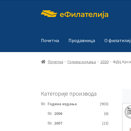
Прескочи
Скочи
на
на
навигацију
садржај
Почетна
Продавница
О филателиј
Почетна
Година издања
2020
ФДЦ Крсн
Категорије производа
Година издања
(903)
2006
(6)
2007
(23)