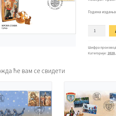
Година издања
ФДЦ
Крсна
слава
количина
Шифра производ
Категорије:
2020
жда ће вам се свидети