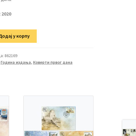
:
2020
Додај у корпу
а:
862169
,
Година издања
,
Коверти првог дана