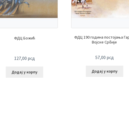
ФДЦ 190 година постојања Га
ФДЦ Божић
Војске Србије
57,00
рсд
127,00
рсд
Додај у корпу
Додај у корпу