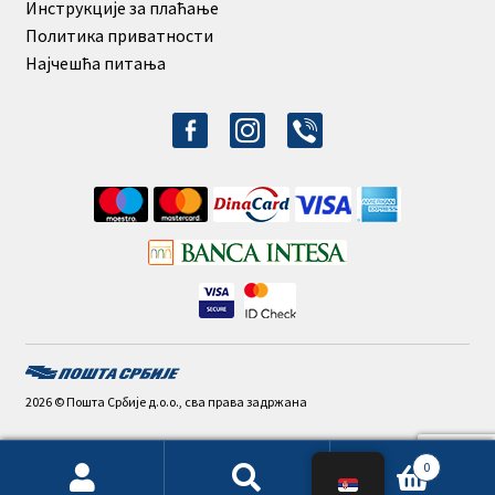
Инструкције за плаћање
Политика приватности
Најчешћа питања
facebook-
instagram
viber
alt
2026 © Пошта Србије д.о.о., сва права задржана
0
Претрага
Претражи