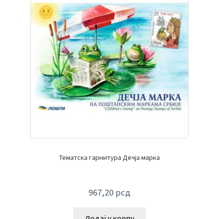
Тематска гарнитура Дечја марка
967,20
рсд
Додај у корпу