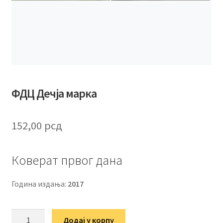
ФДЦ Дечја марка
152,00
рсд
Коверат првог дана
Година издања:
2017
ФДЦ
Додај у корпу