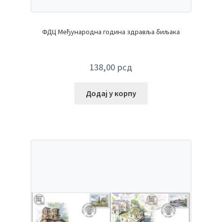
ФДЦ Међународна година здравља биљака
138,00
рсд
Додај у корпу