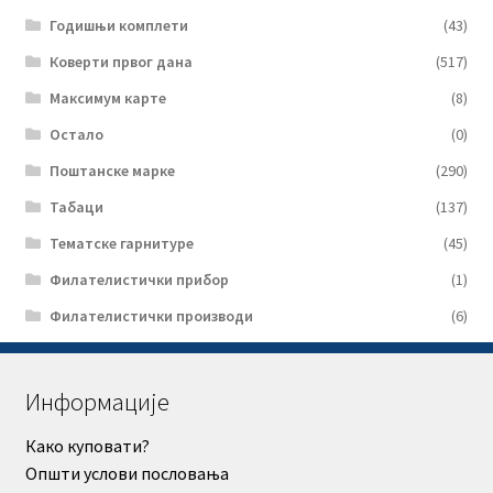
Годишњи комплети
(43)
Коверти првог дана
(517)
Максимум карте
(8)
Остало
(0)
Поштанске марке
(290)
Табаци
(137)
Тематске гарнитуре
(45)
Филателистички прибор
(1)
Филателистички производи
(6)
Информације
Како куповати?
Општи услови пословања