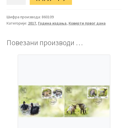
Дечја
марка
количина
Шифра производа:
860109
Категорије:
2017
,
Година издања
,
Коверти првог дана
Повезани производи …