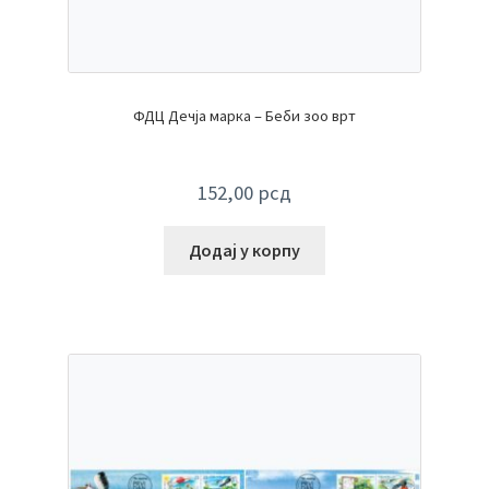
ФДЦ Дечја марка – Беби зоо врт
152,00
рсд
Додај у корпу