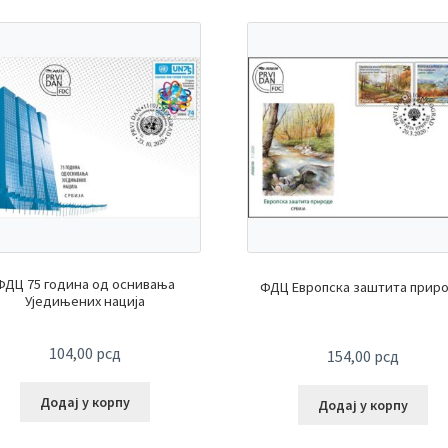
ФДЦ 75 година од оснивања
ФДЦ Европска заштита прир
Уједињених нација
104,00
рсд
154,00
рсд
Додај у корпу
Додај у корпу