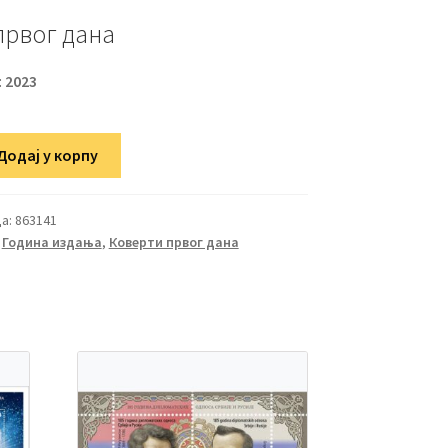
првог дана
:
2023
Додај у корпу
а:
863141
,
Година издања
,
Коверти првог дана