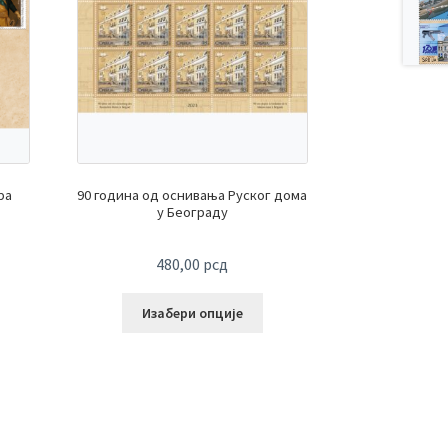
ра
90 година од оснивања Руског дома
у Београду
480,00
рсд
Изабери опције