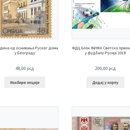
одина од оснивања Руског дома
ФДЦ Блок ФИФА Светско првен
у Београду
у фудбалу-Русија 2018
48,00
рсд
200,00
рсд
Изабери опције
Додај у корпу