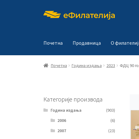
Прескочи
Скочи
на
на
навигацију
садржај
Почетна
Продавница
О филателиј
Почетна
Година издања
2023
ФДЦ 90 го
Категорије производа
Година издања
(903)
2006
(6)
2007
(23)