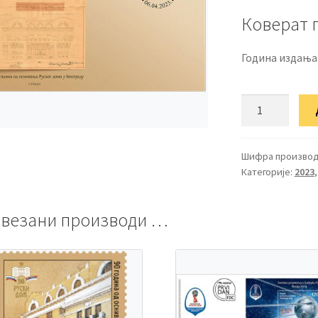
Коверат 
Година издања
ФДЦ
90
година
од
Шифра производ
Категорије:
2023
оснивања
Руског
дома
везани производи …
у
Београду
количина