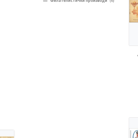
Филателистички производи
(6)