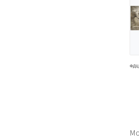
ФДЦ 
Мо