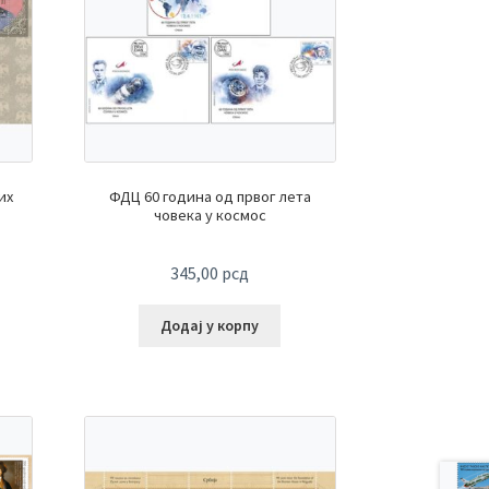
их
ФДЦ 60 година од првог лета
човека у космос
345,00
рсд
Додај у корпу