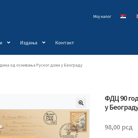
Мој налог
и
Издања
Контакт
дина од оснивања Руског дома у Београду
ФДЦ 90 го
у Београд
🔍
98,00
рсд