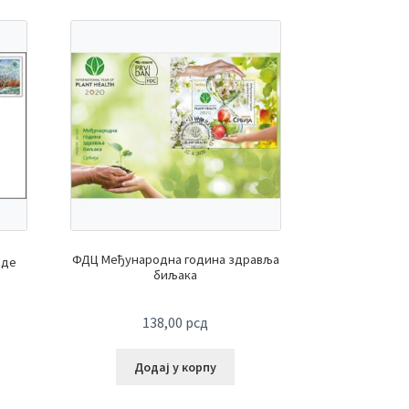
ФДЦ Међународна година здравља
оде
биљака
138,00
рсд
Додај у корпу