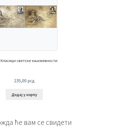
Класици светске књижевности
235,00
рсд
Додај у корпу
жда ће вам се свидети