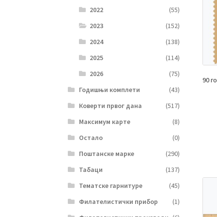
2022
(55)
2023
(152)
2024
(138)
2025
(114)
2026
(75)
90 г
Годишњи комплети
(43)
Коверти првог дана
(517)
Максимум карте
(8)
Остало
(0)
Поштанске марке
(290)
Табаци
(137)
Тематске гарнитуре
(45)
Филателистички прибор
(1)