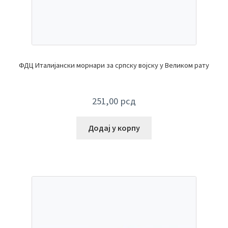
ФДЦ Италијански морнари за српску војску у Великом рату
251,00
рсд
Додај у корпу