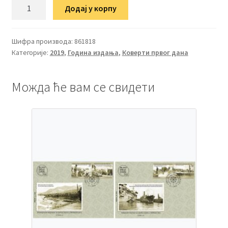
ФДЦ
Додај у корпу
800
година
манастира
Шифра производа:
861818
Категорије:
2019
,
Година издања
,
Коверти првог дана
Милешева
количина
Можда ће вам се свидети