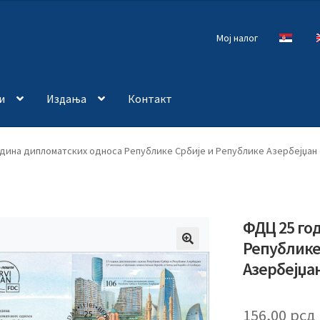
Мој налог
и
Издања
Контакт
одина дипломатских односа Републике Србије и Републике Азербејџан
ФДЦ 25 го
Републике
🔍
Азербејџа
156,00
рсд