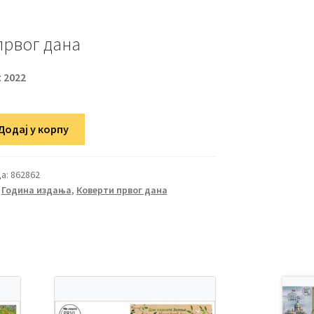
првог дана
:
2022
Додај у корпу
а:
862862
,
Година издања
,
Коверти првог дана