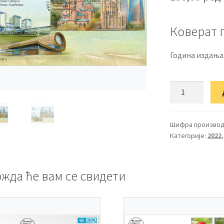
Коверат 
Година издања
ФДЦ
25
година
дипломатских
Шифра производ
Категорије:
2022
односа
Републике
Србије
жда ће вам се свидети
и
Републике
Азербејџан
количина