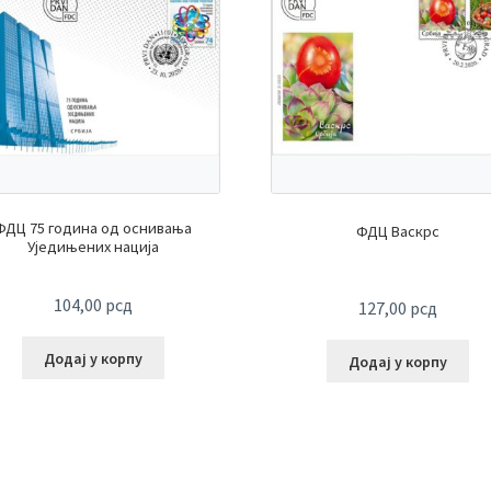
ФДЦ 75 година од оснивања
ФДЦ Васкрс
Уједињених нација
104,00
рсд
127,00
рсд
Додај у корпу
Додај у корпу