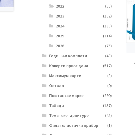
2022
(55)
2023
(152)
2024
(138)
2025
(114)
2026
(75)
Годишњи комплети
(43)
Коверти првог дана
(517)
Максимум карте
(8)
Остало
(0)
Поштанске марке
(290)
Табаци
(137)
Тематске гарнитуре
(45)
Филателистички прибор
(1)