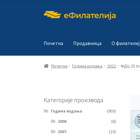
Прескочи
Скочи
на
на
навигацију
садржај
Почетна
Продавница
О филателиј
Почетна
Година издања
2022
ФДЦ 25 г
Категорије производа
Година издања
(903)
2006
(6)
2007
(23)