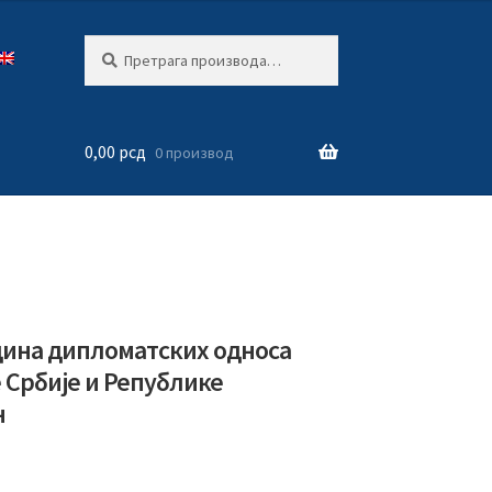
Претрага
Претражи
за:
0,00
рсд
0 производ
дина дипломатских односа
 Србије и Републике
н