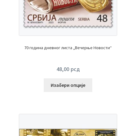
70 година дневног листа „Вечерње Новости“
48,00
рсд
Изабери опције