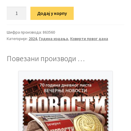
ФДЦ
Додај у корпу
120
година
од
Шифра производа:
863560
Категорије:
2024
,
Година издања
,
Коверти првог дана
изласка
првог
броја
Повезани производи …
дневног
листа
„Политика”
количина