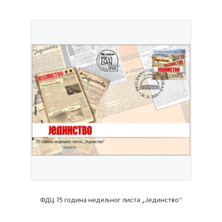
ФДЦ 75 година недељног листа „Јединство“