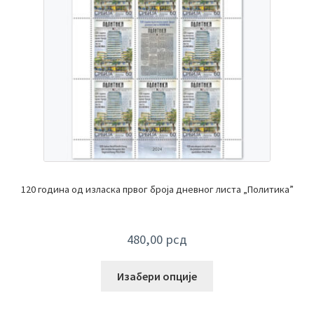
120 година од изласка првог броја дневног листа „Политика”
480,00
рсд
Изабери опције