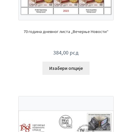
70 година дневног листа „Вечерње Новости“
384,00
рсд
Изабери опције