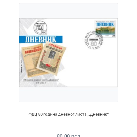
ФДЦ 80 година дневног листа ,,Дневник“
80,00
рсд