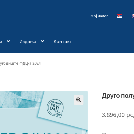
Мој налог
и
Издања
Контакт
лугодиште ФДЦ-а 2024.
Друго пол
🔍
3.896,00
рс