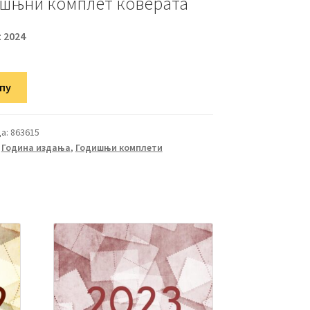
шњни комплет коверата
:
2024
рпу
а:
863615
,
Година издања
,
Годишњи комплети