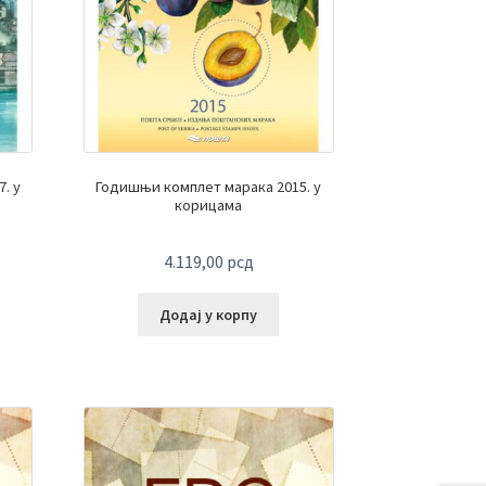
. у
Годишњи комплет марака 2015. у
корицама
4.119,00
рсд
Додај у корпу