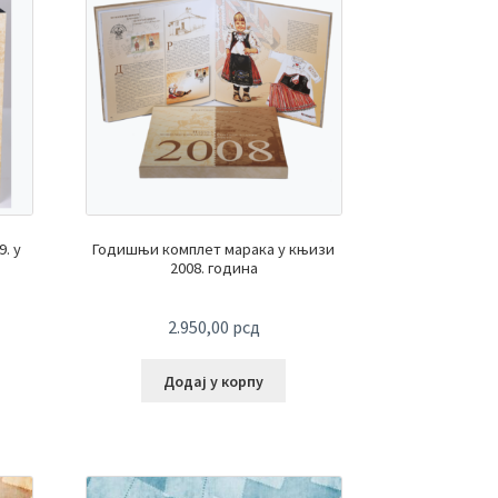
. у
Годишњи комплет марака у књизи
2008. година
2.950,00
рсд
Додај у корпу