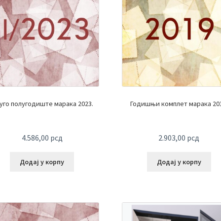
уго полугодиште марака 2023.
Годишњи комплет марака 201
4.586,00
рсд
2.903,00
рсд
Додај у корпу
Додај у корпу