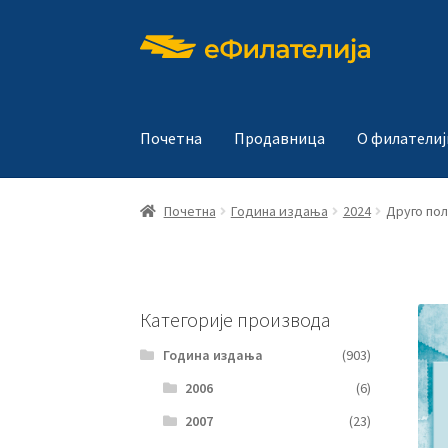
Прескочи
Скочи
на
на
навигацију
садржај
Почетна
Продавница
О филателиј
Почетна
Година издања
2024
Друго по
Категорије производа
Година издања
(903)
2006
(6)
2007
(23)