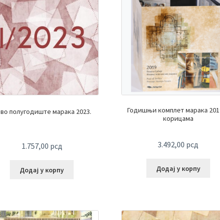
Годишњи комплет марака 2019
во полугодиште марака 2023.
корицама
3.492,00
рсд
1.757,00
рсд
Додај у корпу
Додај у корпу