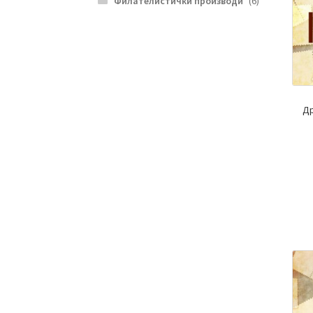
Филателистички производи
(6)
Др