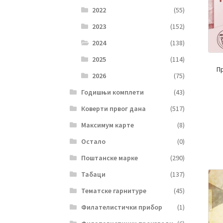
2022
(55)
2023
(152)
2024
(138)
2025
(114)
П
2026
(75)
Годишњи комплети
(43)
Коверти првог дана
(517)
Максимум карте
(8)
Остало
(0)
Поштанске марке
(290)
Табаци
(137)
Тематске гарнитуре
(45)
Филателистички прибор
(1)