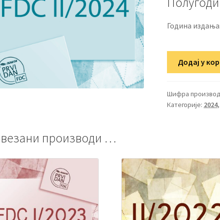
Полугоди
Година издања
Друго
Додај у ко
полугодиште
ФДЦ-
а
Шифра производ
Категорије:
2024
2024.
количина
везани производи …