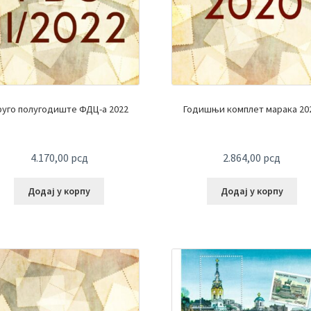
уго полугодиште ФДЦ-а 2022
Годишњи комплет марака 202
4.170,00
рсд
2.864,00
рсд
Додај у корпу
Додај у корпу