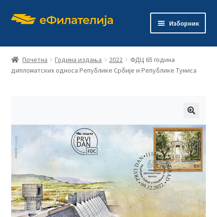
Прескочи
Скочи
Изборник
на
на
навигацију
садржај
Почетна
Година издања
2022
ФДЦ 65 година
дипломатских односа Републике Србије и Републике Туниса
Почетна
Продавница
🔍
Проши
О филателији
подређ
изборн
Проши
Издања
подређ
изборн
Контакт