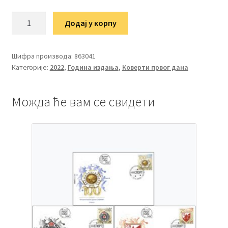
ФДЦ
Додај у корпу
65
година
дипломатских
Шифра производа:
863041
Категорије:
2022
,
Година издања
,
Коверти првог дана
односа
Републике
Србије
Можда ће вам се свидети
и
Републике
Туниса
количина